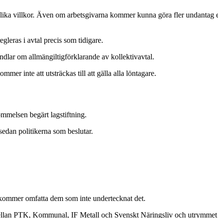
år lika villkor. Även om arbetsgivarna kommer kunna göra fler undantag e
leras i avtal precis som tidigare.
andlar om allmängiltigförklarande av kollektivavtal.
er inte att utsträckas till att gälla alla löntagare.
ommelsen begärt lagstiftning.
 sedan politikerna som beslutar.
e kommer omfatta dem som inte undertecknat det.
llan PTK, Kommunal, IF Metall och Svenskt Näringsliv och utrymmet att 