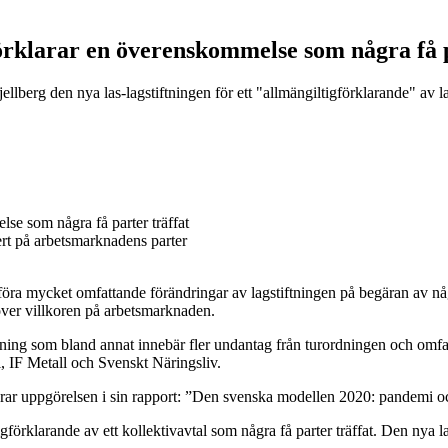
örklarar en överenskommelse som några få p
jellberg den nya las-lagstiftningen för ett "allmängiltigförklarande
ert på arbetsmarknadens parter
mföra mycket omfattande förändringar av lagstiftningen på begäran av n
 över villkoren på arbetsmarknaden.
tning som bland annat innebär fler undantag från turordningen och omfat
IF Metall och Svenskt Näringsliv.
serar uppgörelsen i sin rapport: ”Den svenska modellen 2020: pandemi o
gförklarande av ett kollektivavtal som några få parter träffat. Den nya