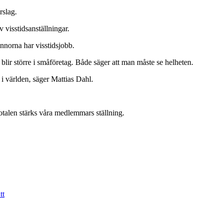
rslag.
 visstidsanställningar.
innorna har visstidsjobb.
blir större i småföretag. Både säger att man måste se helheten.
 i världen, säger Mattias Dahl.
otalen stärks våra medlemmars ställning.
tt