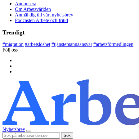
Annonsera
Om Arbetsvärlden
Anmäl dig till vårt nyhetsbrev
Podcasten Arbete och fritid
Trendigt
#
migration
#
arbetslöshet
#
tjänstemannaansvar
#
arbetsförmedlingen
Följ oss
Nyhetsbrev
Sök