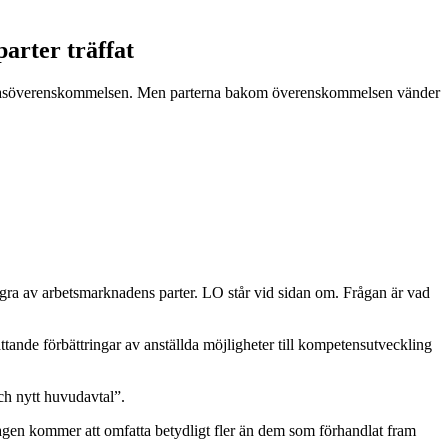
arter träffat
" av lasöverenskommelsen. Men parterna bakom överenskommelsen vänder
ågra av arbetsmarknadens parter. LO står vid sidan om. Frågan är vad
tande förbättringar av anställda möjligheter till kompetensutveckling
ch nytt huvudavtal”.
 lagen kommer att omfatta betydligt fler än dem som förhandlat fram