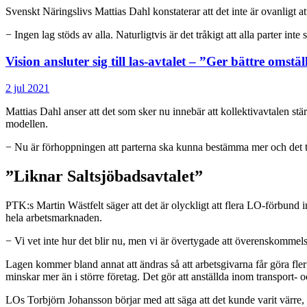
Svenskt Näringslivs Mattias Dahl konstaterar att det inte är ovanligt att
− Ingen lag stöds av alla. Naturligtvis är det tråkigt att alla parter in
Vision ansluter sig till las-avtalet – ”Ger bättre omstä
2 jul 2021
Mattias Dahl anser att det som sker nu innebär att kollektivavtalen st
modellen.
− Nu är förhoppningen att parterna ska kunna bestämma mer och det ty
”Liknar Saltsjöbadsavtalet”
PTK:s Martin Wästfelt säger att det är olyckligt att flera LO-förbund i
hela arbetsmarknaden.
− Vi vet inte hur det blir nu, men vi är övertygade att överenskommels
Lagen kommer bland annat att ändras så att arbetsgivarna får göra fler
minskar mer än i större företag. Det gör att anställda inom transport-
LOs Torbjörn Johansson börjar med att säga att det kunde varit värre,