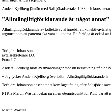
den, säger Anders Kjellberg.
Anders Kjellberg jämför med Saltsjöbadsavtalet 1938 och konstaterar at
”Allmängiltigförklarande är något annat”
Allmängiltigförklarande av kollektivavtal innebär att kollektivavtalet g
argument om att parterna ska vara autonoma. En farhåga är också att 
Torbjörn Johansson,
avtalssekreterare LO.
Foto: LO
Anders Kjellberg möts av invändningar mot sin beskrivning från de b
− Jag tycker Anders Kjellberg övertolkar. Allmängiltigförklarande är 
Torbjörn Johansson anser att det kom lagstiftning efter Saltsjöbads
PTK:s Martin Wästfelt pekar på att en utgångspunkt för PTK var att p
Martin Wästfelt.