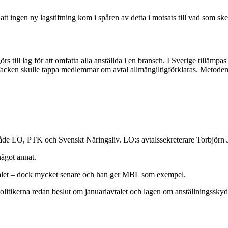
t ingen ny lagstiftning kom i spåren av detta i motsats till vad som ske
örs till lag för att omfatta alla anställda i en bransch. I Sverige tillämp
facken skulle tappa medlemmar om avtal allmängiltigförklaras. Metoden a
åde LO, PTK och Svenskt Näringsliv. LO:s avtalssekreterare Torbjörn 
något annat.
avtalet – dock mycket senare och han ger MBL som exempel.
olitikerna redan beslut om januariavtalet och lagen om anställningsskyd