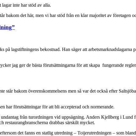
 lagar inte har stöd av alla.
te står bakom det här, men vi har stöd från en klar majoritet av företagen 
llning”
ärks på lagstiftningens bekostnad. Han säger att arbetsmarknadslagarna 
cker jag ger de bästa förutsättningarna för att skapa fungerande regle
nte står bakom överenskommelsens men så var det också efter Saltsjöbadsa
en har förutsättningar för att bli accepterad och normerande.
 undantag från turordningen vid uppsägning. Anders Kjellberg i Lund förk
 och restaurangbranscherna drabbas särskilt mycket.
 eftersom det fanns en statlig utredning – Toijerutredningen – som bland