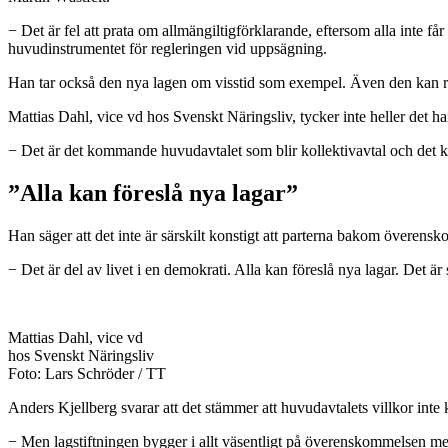
− Det är fel att prata om allmängiltigförklarande, eftersom alla inte f
huvudinstrumentet för regleringen vid uppsägning.
Han tar också den nya lagen om visstid som exempel. Även den kan reg
Mattias Dahl, vice vd hos Svenskt Näringsliv, tycker inte heller det h
− Det är det kommande huvudavtalet som blir kollektivavtal och det komm
”Alla kan föreslå nya lagar”
Han säger att det inte är särskilt konstigt att parterna bakom överensk
− Det är del av livet i en demokrati. Alla kan föreslå nya lagar. Det är
Mattias Dahl, vice vd
hos Svenskt Näringsliv
Foto: Lars Schröder / TT
Anders Kjellberg svarar att det stämmer att huvudavtalets villkor int
− Men lagstiftningen bygger i allt väsentligt på överenskommelsen me