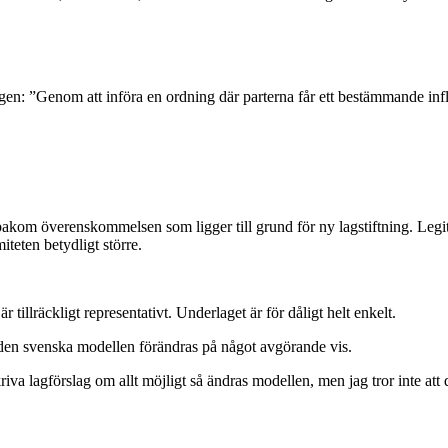
gen: ”Genom att införa en ordning där parterna får ett bestämmande infly
r bakom överenskommelsen som ligger till grund för ny lagstiftning. Le
teten betydligt större.
r tillräckligt representativt. Underlaget är för dåligt helt enkelt.
om den svenska modellen förändras på något avgörande vis.
va lagförslag om allt möjligt så ändras modellen, men jag tror inte att 