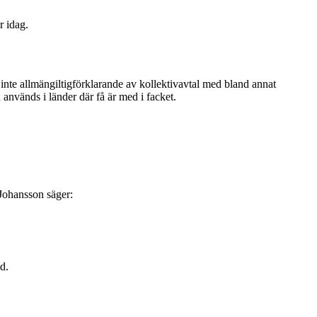
r idag.
as inte allmängiltigförklarande av kollektivavtal med bland annat
nvänds i länder där få är med i facket.
Johansson säger:
d.