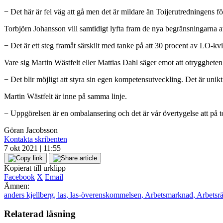
− Det här är fel väg att gå men det är mildare än Toijerutredningens fö
Torbjörn Johansson vill samtidigt lyfta fram de nya begränsningarna av
− Det är ett steg framåt särskilt med tanke på att 30 procent av LO-kv
Vare sig Martin Wästfelt eller Mattias Dahl säger emot att otryggheten 
− Det blir möjligt att styra sin egen kompetensutveckling. Det är unikt
Martin Wästfelt är inne på samma linje.
− Uppgörelsen är en ombalansering och det är vår övertygelse att på t
Göran Jacobsson
Kontakta skribenten
7 okt 2021 | 11:55
Kopierat till urklipp
Facebook
X
Email
Ämnen:
anders kjellberg
,
las
,
las-överenskommelsen
,
Arbetsmarknad
,
Arbetsrä
Relaterad läsning