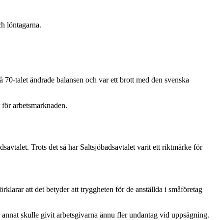
och löntagarna.
på 70-talet ändrade balansen och var ett brott med den svenska
r för arbetsmarknaden.
vtalet. Trots det så har Saltsjöbadsavtalet varit ett riktmärke för
larar att det betyder att tryggheten för de anställda i småföretag
 annat skulle givit arbetsgivarna ännu fler undantag vid uppsägning.