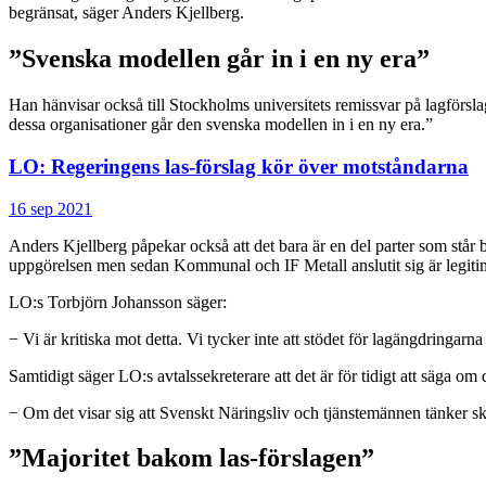
begränsat, säger Anders Kjellberg.
”Svenska modellen går in i en ny era”
Han hänvisar också till Stockholms universitets remissvar på lagförsla
dessa organisationer går den svenska modellen in i en ny era.”
LO: Regeringens las-förslag kör över motståndarna
16 sep 2021
Anders Kjellberg påpekar också att det bara är en del parter som stå
uppgörelsen men sedan Kommunal och IF Metall anslutit sig är legitimi
LO:s Torbjörn Johansson säger:
− Vi är kritiska mot detta. Vi tycker inte att stödet för lagängdringarna ä
Samtidigt säger LO:s avtalssekreterare att det är för tidigt att säga 
− Om det visar sig att Svenskt Näringsliv och tjänstemännen tänker skri
”Majoritet bakom las-förslagen”