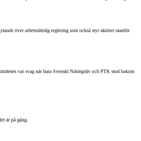
tande över arbetsrättslig reglering som också styr aktörer utanför
gitimiteten var svag när bara Svenskt Näringsliv och PTK stod bakom
det är på gång.