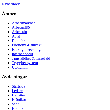
Nyhetsbrev
Ämnen
Arbetsmarknad
Arbetsmiljö
Arbetsrätt
Avtal
Demokrati
Ekonomi & tillväxt
Facklig utveckling
Internationellt
Jämställdhet & mångfald
Trygghetssystem
Utbildning
Avdelningar
Startsida
Ledare
Debatter
Krönikor
Satir
Kontakt