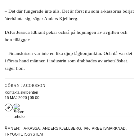
– Det där fungerade inte alls. Det är först nu som a-kassorna börjat
återhämta sig, säger Anders Kjellberg.
IAF:s Jessica Idbrant pekar också på höjningen av avgiften och
hon tillägger:
– Finanskrisen var inte en lika djup lågkonjunktur. Och då var det
i första hand männen i industrin som drabbades av arbetslöshet.
säger hon.
GÖRAN JACOBSSON
Kontakta skribenten
15 MAJ 2020 | 05:00
ÄMNEN:
A-KASSA
,
ANDERS KJELLBERG
,
IAF
,
ARBETSMARKNAD
,
TRYGGHETSSYSTEM