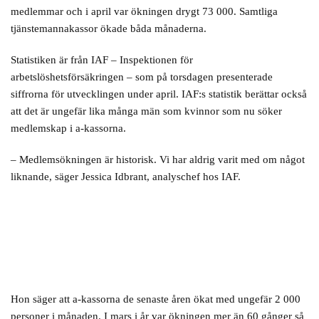
medlemmar och i april var ökningen drygt 73 000. Samtliga
tjänstemannakassor ökade båda månaderna.
Statistiken är från IAF – Inspektionen för
arbetslöshetsförsäkringen – som på torsdagen presenterade
siffrorna för utvecklingen under april. IAF:s statistik berättar också
att det är ungefär lika många män som kvinnor som nu söker
medlemskap i a-kassorna.
– Medlemsökningen är historisk. Vi har aldrig varit med om något
liknande, säger Jessica Idbrant, analyschef hos IAF.
Hon säger att a-kassorna de senaste åren ökat med ungefär 2 000
personer i månaden. I mars i år var ökningen mer än 60 gånger så