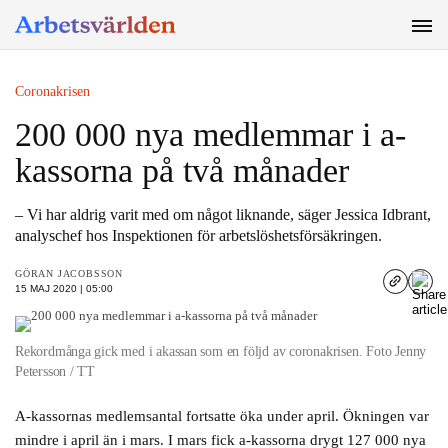
SÖK
Coronakrisen
200 000 nya medlemmar i a-
kassorna på två månader
– Vi har aldrig varit med om något liknande, säger Jessica Idbrant,
analyschef hos Inspektionen för arbetslöshetsförsäkringen.
GÖRAN JACOBSSON
15 MAJ 2020 | 05:00
Rekordmånga gick med i akassan som en följd av coronakrisen. Foto Jenny
Petersson / TT
A-kassornas medlemsantal fortsatte öka under april. Ökningen var
mindre i april än i mars. I mars fick a-kassorna drygt 127 000 nya