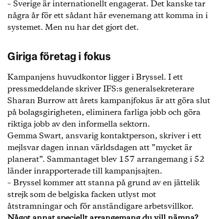
– Sverige är internationellt engagerat. Det kanske tar
några år för ett sådant här evenemang att komma in i
systemet. Men nu har det gjort det.
Giriga företag i fokus
Kampanjens huvudkontor ligger i Bryssel. I ett
pressmeddelande skriver IFS:s generalsekreterare
Sharan Burrow att årets kampanjfokus är att göra slut
på bolagsgirigheten, eliminera farliga jobb och göra
riktiga jobb av den informella sektorn.
Gemma Swart, ansvarig kontaktperson, skriver i ett
mejlsvar dagen innan världsdagen att ”mycket är
planerat”. Sammantaget blev 157 arrangemang i 52
länder inrapporterade till kampanjsajten.
– Bryssel kommer att stanna på grund av en jättelik
strejk som de belgiska facken utlyst mot
åtstramningar och för anständigare arbetsvillkor.
Något annat speciellt arrangemang du vill nämna?