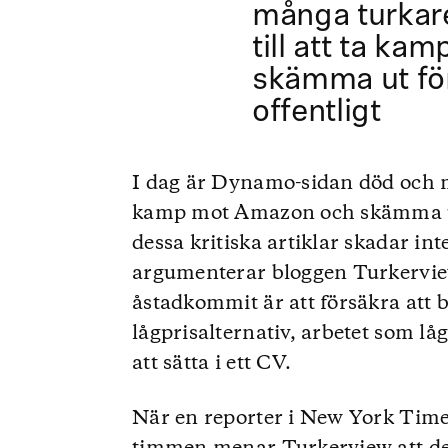
många turkare
till att ta k
skämma ut fö
offentligt
I dag är Dynamo-sidan död och må
kamp mot Amazon och skämma ut f
dessa kritiska artiklar skadar i
argumenterar bloggen Turkervi
åstadkommit är att försäkra att 
lågprisalternativ, arbetet som l
att sätta i ett CV.
När en reporter i New York Times