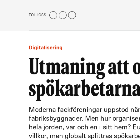
FÖLJ OSS
Digitalisering
Utmaning att o
spökarbetarn
Moderna fackföreningar uppstod när 
fabriksbyggnader. Men hur organiser
hela jorden, var och en i sitt hem? E
villkor, men globalt splittras spöka