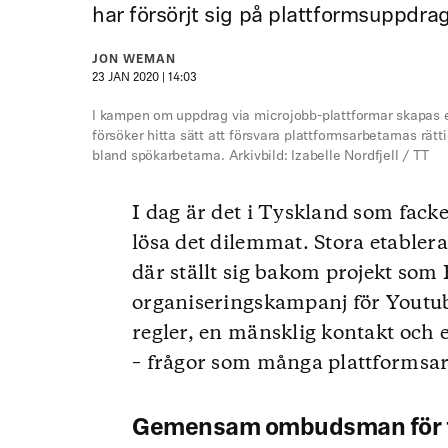
har försörjt sig på plattformsuppdrag
JON WEMAN
23 JAN 2020 | 14:03
I kampen om uppdrag via microjobb-plattformar skapas en
försöker hitta sätt att försvara plattformsarbetarnas rätt
bland spökarbetarna. Arkivbild: Izabelle Nordfjell / TT
I dag är det i Tyskland som fack
lösa det dilemmat. Stora etabler
där ställt sig bakom projekt s
organiseringskampanj för Youtub
regler, en mänsklig kontakt och e
– frågor som många plattformsar
Gemensam ombudsman för f