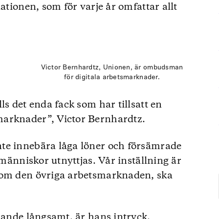
uationen, som för varje år omfattar allt
Victor Bernhardtz, Unionen, är ombudsman
för digitala arbetsmarknader.
ls det enda fack som har tillsatt en
marknader”, Victor Bernhardtz.
te innebära låga löner och försämrade
 människor utnyttjas. Vår inställning är
som den övriga arbetsmarknaden, ska
arande långsamt, är hans intryck.