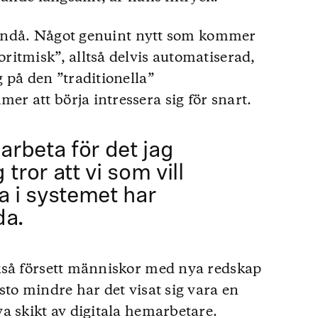
a ändå. Något genuint nytt som kommer
itmisk”, alltså delvis automatiserad,
 på den ”traditionella”
 att börja intressera sig för snart.
 arbeta för det jag
g tror att vi som vill
a i systemet har
da.
kså försett människor med nya redskap
sto mindre har det visat sig vara en
a skikt av digitala hemarbetare.