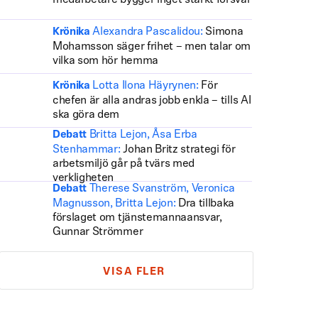
medarbetare bygger inget starkt försvar
Alexandra Pascalidou:
Simona
Krönika
Mohamsson säger frihet – men talar om
vilka som hör hemma
Lotta Ilona Häyrynen:
För
Krönika
chefen är alla andras jobb enkla – tills AI
ska göra dem
Britta Lejon, Åsa Erba
Debatt
Stenhammar:
Johan Britz strategi för
arbetsmiljö går på tvärs med
verkligheten
Therese Svanström, Veronica
Debatt
Magnusson, Britta Lejon:
Dra tillbaka
förslaget om tjänstemannaansvar,
Gunnar Strömmer
VISA FLER