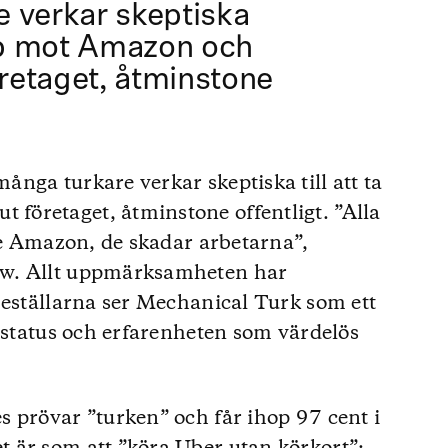
 verkar skeptiska
amp mot Amazon och
retaget, åtminstone
nga turkare verkar skeptiska till att ta
öretaget, åtminstone offentligt. ”Alla
nte Amazon, de skadar arbetarna”,
ew. Allt uppmärksamheten har
beställarna ser Mechanical Turk som ett
ågstatus och erfarenheten som värdelös
 prövar ”turken” och får ihop 97 cent i