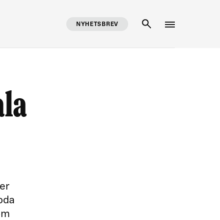
NYHETSBREV
SÖK
ala
er
goda
som