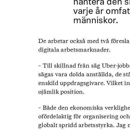
hantera den s
varje år omfatt
människor.
De arbetar också med två föresla
digitala arbetsmarknader.
– Till skillnad från säg Uber-job
sägas vara dolda anställda, de stå
enskild uppdragsgivare. Vilket in
ojämlik position.
– Både den ekonomiska verklighe
ofördelaktig för organisering oc
globalt spridd arbetsstyrka. Jag