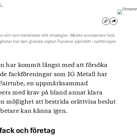
.
 elit som behärskar rätt strategier. Medan europeiska fack
igheter har den globala sajten Dynamo självdött i splittringen
en har kommit längst med att försöka
ade fackföreningar som IG Metall har
om Fairtube, en uppmärksammad
ers med krav på bland annat klara
n möjlighet att bestrida orättvisa beslut
betare kan känna igen.
ack och företag