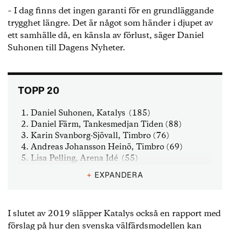
– I dag finns det ingen garanti för en grundläggande
trygghet längre. Det är något som händer i djupet av
ett samhälle då, en känsla av förlust, säger Daniel
Suhonen till Dagens Nyheter.
TOPP 20
Daniel Suhonen, Katalys (185)
Daniel Färm, Tankesmedjan Tiden (88)
Karin Svanborg-Sjövall, Timbro (76)
Andreas Johansson Heinö, Timbro (69)
Lisa Pelling, Arena Idé (55)
Enna Gerin, Katalys (40)
+
EXPANDERA
Jacob Lundberg, Timbro (39)
Caspian Rehbinder, Timbro (31)
Fredrik Bergman, Centrum för rättvisa (31)
I slutet av 2019 släpper Katalys också en rapport med
Mattias Goldmann, Fores (27)
förslag på hur den svenska välfärdsmodellen kan
Kalle Sundin, Katalys (25)