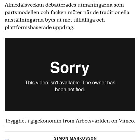
Almedalsveckan debatterades utmaningarna som
partsmodellen och facken möter när de traditionella
anställningarna byts ut mot tillfälliga och
plattformsbaserade uppdrag.
Trygghet i gigekonomin
from
Arbetsvärlden
on
Vimeo
.
SIMON MARKUSSON