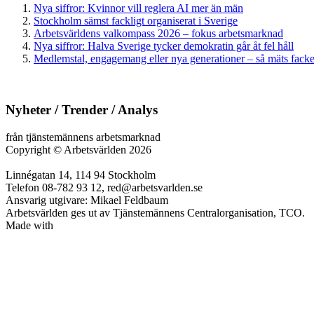
Nya siffror: Kvinnor vill reglera AI mer än män
Stockholm sämst fackligt organiserat i Sverige
Arbetsvärldens valkompass 2026 – fokus arbetsmarknad
Nya siffror: Halva Sverige tycker demokratin går åt fel håll
Medlemstal, engagemang eller nya generationer – så mäts facken
Nyheter / Trender / Analys
från tjänstemännens arbetsmarknad
Copyright
©
Arbetsvärlden 2026
Linnégatan 14, 114 94 Stockholm
Telefon 08-782 93 12, red@arbetsvarlden.se
Ansvarig utgivare: Mikael Feldbaum
Arbetsvärlden ges ut av Tjänstemännens Centralorganisation, TCO.
Made with