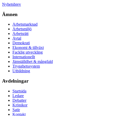
Nyhetsbrev
Ämnen
Arbetsmarknad
Arbetsmiljö
Arbetsrätt
Avtal
Demokrati
Ekonomi & tillväxt
Facklig utveckling
Internationellt
Jämställdhet & mångfald
Trygghetssystem
Utbildning
Avdelningar
Startsida
Ledare
Debatter
Krönikor
Satir
Kontakt