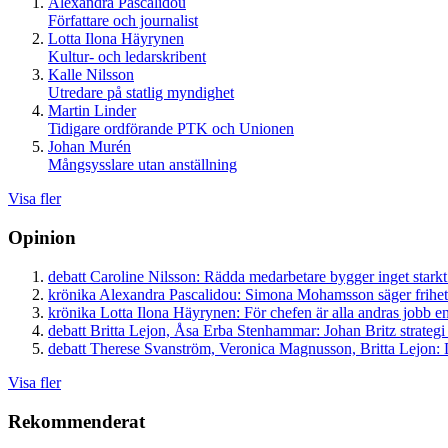
Alexandra Pascalidou
Författare och journalist
Lotta Ilona Häyrynen
Kultur- och ledarskribent
Kalle Nilsson
Utredare på statlig myndighet
Martin Linder
Tidigare ordförande PTK och Unionen
Johan Murén
Mångsysslare utan anställning
Visa fler
Opinion
debatt
Caroline Nilsson:
Rädda medarbetare bygger inget starkt
krönika
Alexandra Pascalidou:
Simona Mohamsson säger frihet
krönika
Lotta Ilona Häyrynen:
För chefen är alla andras jobb en
debatt
Britta Lejon, Åsa Erba Stenhammar:
Johan Britz strategi
debatt
Therese Svanström, Veronica Magnusson, Britta Lejon:
D
Visa fler
Rekommenderat