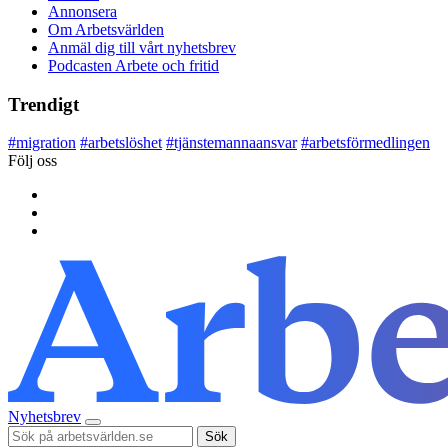
Annonsera
Om Arbetsvärlden
Anmäl dig till vårt nyhetsbrev
Podcasten Arbete och fritid
Trendigt
#
migration
#
arbetslöshet
#
tjänstemannaansvar
#
arbetsförmedlingen
Följ oss
Nyhetsbrev
Sök