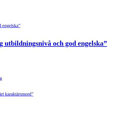
g utbildningsnivå och god engelska”
ng
ärt karaktärsmord”