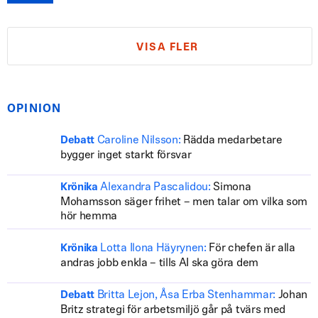
VISA FLER
OPINION
Caroline Nilsson:
Rädda medarbetare
Debatt
bygger inget starkt försvar
Alexandra Pascalidou:
Simona
Krönika
Mohamsson säger frihet – men talar om vilka som
hör hemma
Lotta Ilona Häyrynen:
För chefen är alla
Krönika
andras jobb enkla – tills AI ska göra dem
Britta Lejon, Åsa Erba Stenhammar:
Johan
Debatt
Britz strategi för arbetsmiljö går på tvärs med