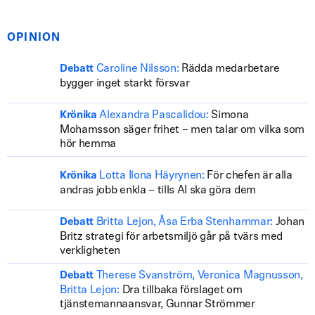
OPINION
Caroline Nilsson:
Rädda medarbetare
Debatt
bygger inget starkt försvar
Alexandra Pascalidou:
Simona
Krönika
Mohamsson säger frihet – men talar om vilka som
hör hemma
Lotta Ilona Häyrynen:
För chefen är alla
Krönika
andras jobb enkla – tills AI ska göra dem
Britta Lejon, Åsa Erba Stenhammar:
Johan
Debatt
Britz strategi för arbetsmiljö går på tvärs med
verkligheten
Therese Svanström, Veronica Magnusson,
Debatt
Britta Lejon:
Dra tillbaka förslaget om
tjänstemannaansvar, Gunnar Strömmer