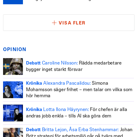
VISA FLER
OPINION
Caroline Nilsson:
Rädda medarbetare
Debatt
bygger inget starkt försvar
Alexandra Pascalidou:
Simona
Krönika
Mohamsson säger frihet – men talar om vilka som
hör hemma
Lotta Ilona Häyrynen:
För chefen är alla
Krönika
andras jobb enkla – tills AI ska göra dem
Britta Lejon, Åsa Erba Stenhammar:
Johan
Debatt
Britz strategi för arbetsmiljö går på tvärs med