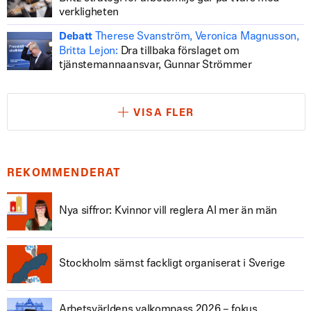
verkligheten
Therese Svanström, Veronica Magnusson,
Debatt
Britta Lejon:
Dra tillbaka förslaget om
tjänstemannaansvar, Gunnar Strömmer
VISA FLER
REKOMMENDERAT
Nya siffror: Kvinnor vill reglera AI mer än män
Stockholm sämst fackligt organiserat i Sverige
Arbetsvärldens valkompass 2026 – fokus