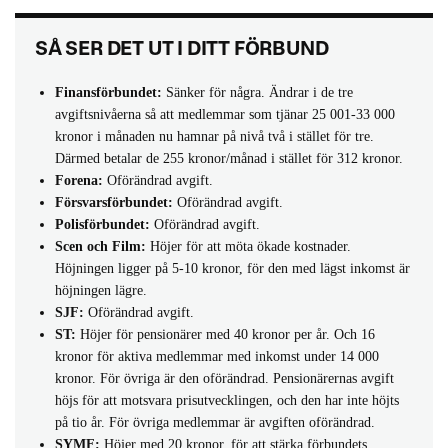
SÅ SER DET UT I DITT FÖRBUND
Finansförbundet:
Sänker för några. Ändrar i de tre
avgiftsnivåerna så att medlemmar som tjänar 25 001-33 000
kronor i månaden nu hamnar på nivå två i stället för tre.
Därmed betalar de 255 kronor/månad i stället för 312 kronor.
Forena:
Oförändrad avgift.
Försvarsförbundet:
Oförändrad avgift.
Polisförbundet:
Oförändrad avgift.
Scen och Film:
Höjer för att möta ökade kostnader.
Höjningen ligger på 5-10 kronor, för den med lägst inkomst är
höjningen lägre.
SJF:
Oförändrad avgift.
ST:
Höjer för pensionärer med 40 kronor per år. Och 16
kronor för aktiva medlemmar med inkomst under 14 000
kronor. För övriga är den oförändrad. Pensionärernas avgift
höjs för att motsvara prisutvecklingen, och den har inte höjts
på tio år. För övriga medlemmar är avgiften oförändrad.
SYMF:
Höjer med 20 kronor, för att stärka förbundets