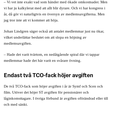
– Vi vet inte exakt vad som händer med ökade omkostnader. Men
vi har ju kalkylerat med att allt blir dyrare. Och vi har kongress i
år, då gör vi naturligtvis en översyn av medlemsavgifterna. Men
jag tror inte att vi kommer att höja.
Johan Lindgren säger också att antalet medlemmar just nu ökar,
vilket underlättar beslutet om att slopa en höjning av
medlemsavgiften.
– Hade det varit tvärtom, en nedåtgående spiral där vi tappar
medlemmar hade det här varit en svårare övning.
Endast två TCO-fack höjer avgiften
De två TCO-fack som höjer avgiften i år är Symf och Scen och
film. Utöver det höjer ST avgiften för pensionärer och
låginkomsttagare. I övriga förbund är avgiften oförändrad eller till
och med sänkt.