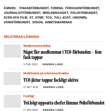
ÄMNEN:
FINANSFÖRBUNDET
,
FORENA
,
FÖRSVARSFÖRBUNDET
,
JOURNALISTFÖRBUNDET
,
MEDLEMSAVGIFT
,
POLISFÖRBUNDET
,
SCEN OCH FILM
,
ST
,
SYMF
,
TCO
,
TULL-KUST
,
UNIONEN
,
VÅRDFÖRBUNDET
,
VISION
,
ARBETSMARKNAD
RELATERAD LÄSNING
Medlemsutveckling
Något fler medlemmar i TCO-förbunden – fem
fack tappar
3 FEB 2023
SANDRA LUND
Maktbalans på arbetsmarknaden
TCO-jättar tappar fackligt aktiva
12 OKT 2022
SANDRA LUND
Fackligt
Två högt uppsatta chefer lämnar Polisförbundet
11 JAN 2023
SANDRA LUND