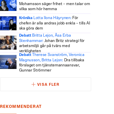
Mohamsson säger frihet – men talar om
vilka som hör hemma
Lotta Ilona Häyrynen:
För
Krönika
chefen är alla andras jobb enkla – tills AI
ska göra dem
Britta Lejon, Åsa Erba
Debatt
Stenhammar:
Johan Britz strategi för
arbetsmiljö går på tvärs med
verkligheten
Therese Svanström, Veronica
Debatt
Magnusson, Britta Lejon:
Dra tillbaka
förslaget om tjänstemannaansvar,
Gunnar Strömmer
VISA FLER
REKOMMENDERAT