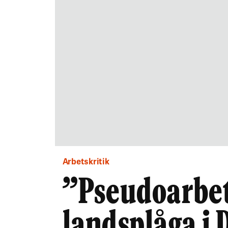
Arbetskritik
”Pseudoarbet
landsplåga i