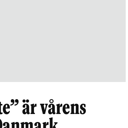
e” är vårens
 Danmark