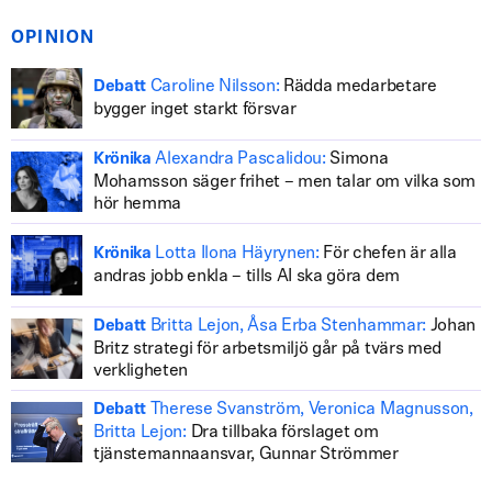
OPINION
Caroline Nilsson:
Rädda medarbetare
Debatt
bygger inget starkt försvar
Alexandra Pascalidou:
Simona
Krönika
Mohamsson säger frihet – men talar om vilka som
hör hemma
Lotta Ilona Häyrynen:
För chefen är alla
Krönika
andras jobb enkla – tills AI ska göra dem
Britta Lejon, Åsa Erba Stenhammar:
Johan
Debatt
Britz strategi för arbetsmiljö går på tvärs med
verkligheten
Therese Svanström, Veronica Magnusson,
Debatt
Britta Lejon:
Dra tillbaka förslaget om
tjänstemannaansvar, Gunnar Strömmer