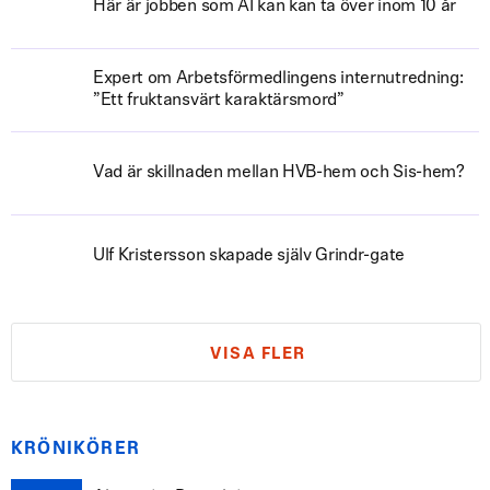
Här är jobben som AI kan kan ta över inom 10 år
Expert om Arbetsförmedlingens internutredning:
”Ett fruktansvärt karaktärsmord”
Vad är skillnaden mellan HVB-hem och Sis-hem?
Ulf Kristersson skapade själv Grindr-gate
VISA FLER
KRÖNIKÖRER