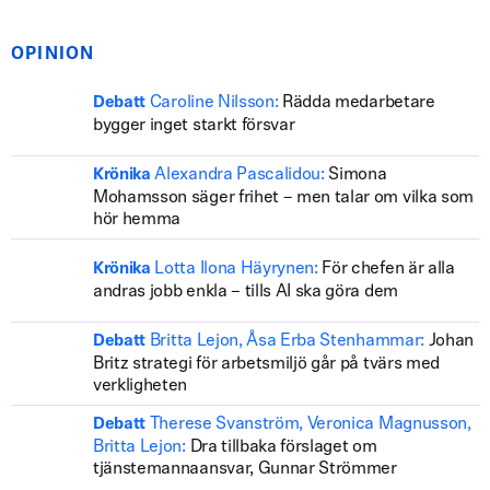
OPINION
Caroline Nilsson:
Rädda medarbetare
Debatt
bygger inget starkt försvar
Alexandra Pascalidou:
Simona
Krönika
Mohamsson säger frihet – men talar om vilka som
hör hemma
Lotta Ilona Häyrynen:
För chefen är alla
Krönika
andras jobb enkla – tills AI ska göra dem
Britta Lejon, Åsa Erba Stenhammar:
Johan
Debatt
Britz strategi för arbetsmiljö går på tvärs med
verkligheten
Therese Svanström, Veronica Magnusson,
Debatt
Britta Lejon:
Dra tillbaka förslaget om
tjänstemannaansvar, Gunnar Strömmer