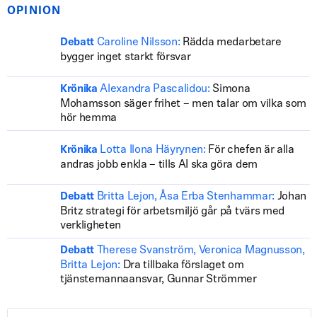
OPINION
Caroline Nilsson:
Rädda medarbetare
Debatt
bygger inget starkt försvar
Alexandra Pascalidou:
Simona
Krönika
Mohamsson säger frihet – men talar om vilka som
hör hemma
Lotta Ilona Häyrynen:
För chefen är alla
Krönika
andras jobb enkla – tills AI ska göra dem
Britta Lejon, Åsa Erba Stenhammar:
Johan
Debatt
Britz strategi för arbetsmiljö går på tvärs med
verkligheten
Therese Svanström, Veronica Magnusson,
Debatt
Britta Lejon:
Dra tillbaka förslaget om
tjänstemannaansvar, Gunnar Strömmer