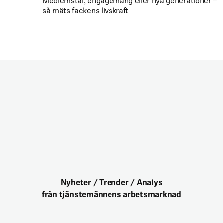
Medlemstal, engagemang eller nya generationer –
så mäts fackens livskraft
Nyheter / Trender / Analys
från tjänstemännens arbetsmarknad