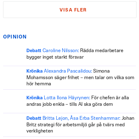
VISA FLER
OPINION
Caroline Nilsson:
Rädda medarbetare
Debatt
bygger inget starkt försvar
Alexandra Pascalidou:
Simona
Krönika
Mohamsson säger frihet – men talar om vilka som
hör hemma
Lotta Ilona Häyrynen:
För chefen är alla
Krönika
andras jobb enkla – tills AI ska göra dem
Britta Lejon, Åsa Erba Stenhammar:
Johan
Debatt
Britz strategi för arbetsmiljö går på tvärs med
verkligheten