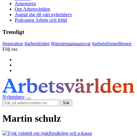
Annonsera
Om Arbetsvärlden
Anmäl dig till vårt nyhetsbrev
Podcasten Arbete och fritid
Trendigt
#
migration
#
arbetslöshet
#
tjänstemannaansvar
#
arbetsförmedlingen
Följ oss
Nyhetsbrev
Sök
Martin schulz