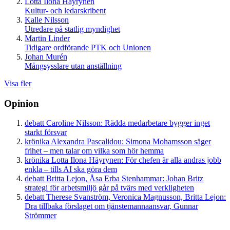
Lotta Ilona Häyrynen
Kultur- och ledarskribent
Kalle Nilsson
Utredare på statlig myndighet
Martin Linder
Tidigare ordförande PTK och Unionen
Johan Murén
Mångsysslare utan anställning
Visa fler
Opinion
debatt
Caroline Nilsson:
Rädda medarbetare bygger inget
starkt försvar
krönika
Alexandra Pascalidou:
Simona Mohamsson säger
frihet – men talar om vilka som hör hemma
krönika
Lotta Ilona Häyrynen:
För chefen är alla andras jobb
enkla – tills AI ska göra dem
debatt
Britta Lejon, Åsa Erba Stenhammar:
Johan Britz
strategi för arbetsmiljö går på tvärs med verkligheten
debatt
Therese Svanström, Veronica Magnusson, Britta Lejon:
Dra tillbaka förslaget om tjänstemannaansvar, Gunnar
Strömmer