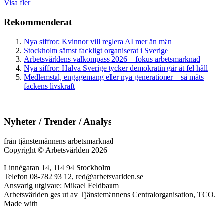
Visa fler
Rekommenderat
Nya siffror: Kvinnor vill reglera AI mer än män
Stockholm sämst fackligt organiserat i Sverige
Arbetsvärldens valkompass 2026 – fokus arbetsmarknad
Nya siffror: Halva Sverige tycker demokratin går åt fel håll
Medlemstal, engagemang eller nya generationer – så mäts
fackens livskraft
Nyheter / Trender / Analys
från tjänstemännens arbetsmarknad
Copyright
©
Arbetsvärlden 2026
Linnégatan 14, 114 94 Stockholm
Telefon 08-782 93 12, red@arbetsvarlden.se
Ansvarig utgivare: Mikael Feldbaum
Arbetsvärlden ges ut av Tjänstemännens Centralorganisation, TCO.
Made with