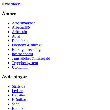
Nyhetsbrev
Ämnen
Arbetsmarknad
Arbetsmiljö
Arbetsrätt
Avtal
Demokrati
Ekonomi & tillväxt
Facklig utveckling
Internationellt
Jämställdhet & mångfald
Trygghetssystem
Utbildning
Avdelningar
Startsida
Ledare
Debatter
Krönikor
Satir
Kontakt