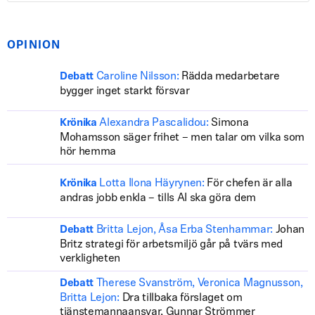
OPINION
Caroline Nilsson:
Rädda medarbetare
Debatt
bygger inget starkt försvar
Alexandra Pascalidou:
Simona
Krönika
Mohamsson säger frihet – men talar om vilka som
hör hemma
Lotta Ilona Häyrynen:
För chefen är alla
Krönika
andras jobb enkla – tills AI ska göra dem
Britta Lejon, Åsa Erba Stenhammar:
Johan
Debatt
Britz strategi för arbetsmiljö går på tvärs med
verkligheten
Therese Svanström, Veronica Magnusson,
Debatt
Britta Lejon:
Dra tillbaka förslaget om
tjänstemannaansvar, Gunnar Strömmer