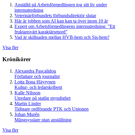
Anställd på Arbetsförmedlingen tog sitt liv under
internutredning
Veterinärförbundets förbundsdirektör slutar
Här är jobben som AI kan kan ta över inom 10 år
Expert om Arbetsförmedlingens internutredning: ”Ett
fruktansvärt karaktärsmord”
Vad är skillnaden mellan HVB-hem och Sis-hem?
Visa fler
Krönikörer
Alexandra Pascalidou
Författare och journalist
Lotta Ilona Häyrynen
Kultur- och ledarskribent
Kalle Nilsson
Utredare på statlig myndighet
Martin Linder
Tidigare ordförande PTK och Unionen
Johan Murén
Mångsysslare utan anställning
Visa fler