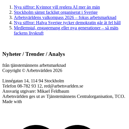
Nya siffror: Kvinnor vill reglera AI mer än män
Stockholm sämst fackligt organiserat i Sverige
Arbetsvärldens valkompass 2026 – fokus arbetsmarknad
Nya siffror: Halva Sverige tycker demokratin går åt fel håll
Medlemstal, engagemang eller nya generationer – så mäts
fackens livskraft
Nyheter / Trender / Analys
från tjänstemännens arbetsmarknad
Copyright
©
Arbetsvärlden 2026
Linnégatan 14, 114 94 Stockholm
Telefon 08-782 93 12, red@arbetsvarlden.se
Ansvarig utgivare: Mikael Feldbaum
Arbetsvärlden ges ut av Tjänstemännens Centralorganisation, TCO.
Made with