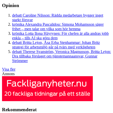
Opinion
debatt
Caroline Nilsson:
Rädda medarbetare bygger inget
starkt försvar
krönika
Alexandra Pascalidou:
Simona Mohamsson säger
frihet – men talar om vilka som hör hemma
krönika
Lotta Ilona Häyrynen:
För chefen är alla andras jobb
enkla – tills AI ska göra dem
debatt
Britta Lejon, Åsa Erba Stenhammar:
Johan Britz
strategi för arbetsmiljö går på tvärs med verkligheten
debatt
Therese Svanström, Veronica Magnusson, Britta Lejon:
Dra tillbaka förslaget om tjänstemannaansvar, Gunnar
Strömmer
Visa fler
Annons
Rekommenderat