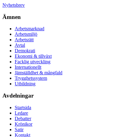
Nyhetsbrev
Ämnen
Arbetsmarknad
Arbetsmiljö
Arbetsrätt
Avtal
Demokrati
Ekonomi & tillväxt
Facklig utveckling
Internationellt
Jämställdhet & mångfald
Trygghetssystem
Utbildning
Avdelningar
Startsida
Ledare
Debatter
Krönikor
Satir
Kontakt