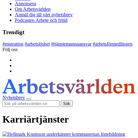
Annonsera
Om Arbetsvärlden
Anmäl dig till vårt nyhetsbrev
Podcasten Arbete och fritid
Trendigt
#
migration
#
arbetslöshet
#
tjänstemannaansvar
#
arbetsförmedlingen
Följ oss
Nyhetsbrev
Sök
Karriärtjänster