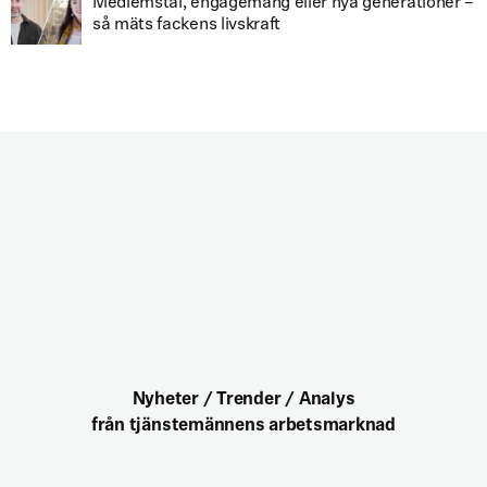
Medlemstal, engagemang eller nya generationer –
så mäts fackens livskraft
Nyheter / Trender / Analys
från tjänstemännens arbetsmarknad