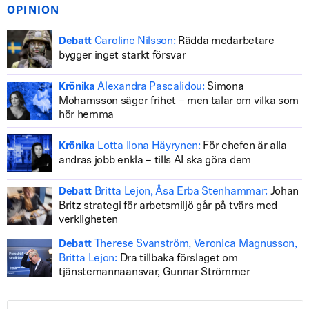
OPINION
Caroline Nilsson:
Rädda medarbetare
Debatt
bygger inget starkt försvar
Alexandra Pascalidou:
Simona
Krönika
Mohamsson säger frihet – men talar om vilka som
hör hemma
Lotta Ilona Häyrynen:
För chefen är alla
Krönika
andras jobb enkla – tills AI ska göra dem
Britta Lejon, Åsa Erba Stenhammar:
Johan
Debatt
Britz strategi för arbetsmiljö går på tvärs med
verkligheten
Therese Svanström, Veronica Magnusson,
Debatt
Britta Lejon:
Dra tillbaka förslaget om
tjänstemannaansvar, Gunnar Strömmer