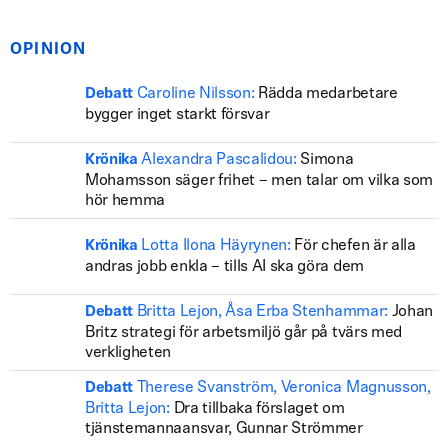
OPINION
Caroline Nilsson:
Rädda medarbetare
Debatt
bygger inget starkt försvar
Alexandra Pascalidou:
Simona
Krönika
Mohamsson säger frihet – men talar om vilka som
hör hemma
Lotta Ilona Häyrynen:
För chefen är alla
Krönika
andras jobb enkla – tills AI ska göra dem
Britta Lejon, Åsa Erba Stenhammar:
Johan
Debatt
Britz strategi för arbetsmiljö går på tvärs med
verkligheten
Therese Svanström, Veronica Magnusson,
Debatt
Britta Lejon:
Dra tillbaka förslaget om
tjänstemannaansvar, Gunnar Strömmer