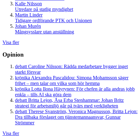
Kalle Nilsson
Utredare på statlig myndighet
Martin Linder
Tidigare ordförande PTK och Unionen
Johan Murén
Mångsysslare utan anställning
Visa fler
Opinion
debatt
Caroline Nilsson:
Rädda medarbetare bygger inget
starkt försvar
krönika
Alexandra Pascalidou:
Simona Mohamsson säger
frihet – men talar om vilka som hör hemma
krönika
Lotta Ilona Häyrynen:
För chefen är alla andras jobb
enkla – tills AI ska göra dem
debatt
Britta Lejon, Åsa Erba Stenhammar:
Johan Britz
strategi för arbetsmiljö går på tvärs med verkligheten
debatt
Therese Svanström, Veronica Magnusson, Britta Lejon:
Dra tillbaka förslaget om tjänstemannaansvar, Gunnar
Strömmer
Visa fler