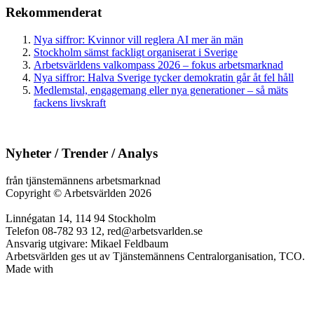
Rekommenderat
Nya siffror: Kvinnor vill reglera AI mer än män
Stockholm sämst fackligt organiserat i Sverige
Arbetsvärldens valkompass 2026 – fokus arbetsmarknad
Nya siffror: Halva Sverige tycker demokratin går åt fel håll
Medlemstal, engagemang eller nya generationer – så mäts
fackens livskraft
Nyheter / Trender / Analys
från tjänstemännens arbetsmarknad
Copyright
©
Arbetsvärlden 2026
Linnégatan 14, 114 94 Stockholm
Telefon 08-782 93 12, red@arbetsvarlden.se
Ansvarig utgivare: Mikael Feldbaum
Arbetsvärlden ges ut av Tjänstemännens Centralorganisation, TCO.
Made with