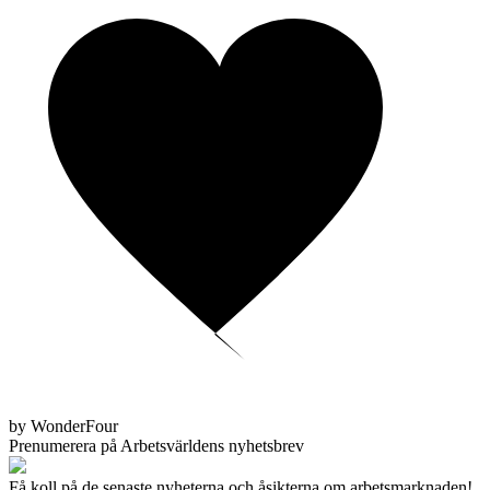
by WonderFour
Prenumerera på Arbetsvärldens nyhetsbrev
Få koll på de senaste nyheterna och åsikterna om arbetsmarknaden!