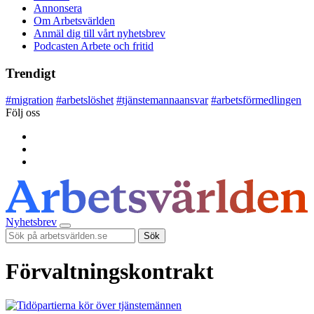
Annonsera
Om Arbetsvärlden
Anmäl dig till vårt nyhetsbrev
Podcasten Arbete och fritid
Trendigt
#
migration
#
arbetslöshet
#
tjänstemannaansvar
#
arbetsförmedlingen
Följ oss
Nyhetsbrev
Sök
Förvaltningskontrakt