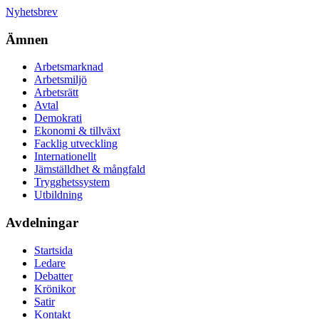
Nyhetsbrev
Ämnen
Arbetsmarknad
Arbetsmiljö
Arbetsrätt
Avtal
Demokrati
Ekonomi & tillväxt
Facklig utveckling
Internationellt
Jämställdhet & mångfald
Trygghetssystem
Utbildning
Avdelningar
Startsida
Ledare
Debatter
Krönikor
Satir
Kontakt