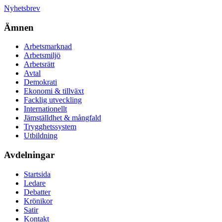
Nyhetsbrev
Ämnen
Arbetsmarknad
Arbetsmiljö
Arbetsrätt
Avtal
Demokrati
Ekonomi & tillväxt
Facklig utveckling
Internationellt
Jämställdhet & mångfald
Trygghetssystem
Utbildning
Avdelningar
Startsida
Ledare
Debatter
Krönikor
Satir
Kontakt