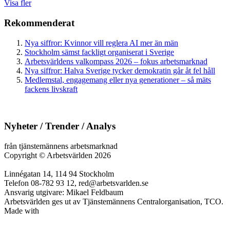
Visa fler
Rekommenderat
Nya siffror: Kvinnor vill reglera AI mer än män
Stockholm sämst fackligt organiserat i Sverige
Arbetsvärldens valkompass 2026 – fokus arbetsmarknad
Nya siffror: Halva Sverige tycker demokratin går åt fel håll
Medlemstal, engagemang eller nya generationer – så mäts
fackens livskraft
Nyheter / Trender / Analys
från tjänstemännens arbetsmarknad
Copyright
©
Arbetsvärlden 2026
Linnégatan 14, 114 94 Stockholm
Telefon 08-782 93 12, red@arbetsvarlden.se
Ansvarig utgivare: Mikael Feldbaum
Arbetsvärlden ges ut av Tjänstemännens Centralorganisation, TCO.
Made with