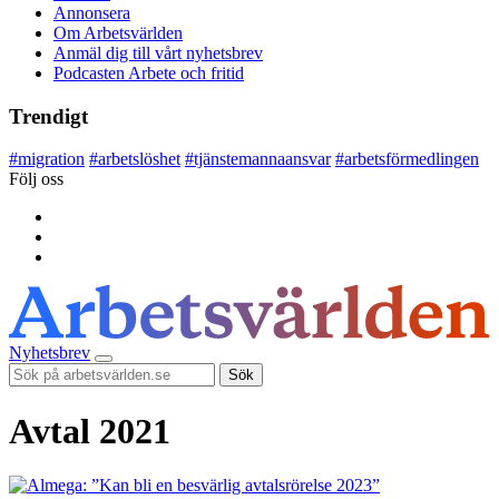
Annonsera
Om Arbetsvärlden
Anmäl dig till vårt nyhetsbrev
Podcasten Arbete och fritid
Trendigt
#
migration
#
arbetslöshet
#
tjänstemannaansvar
#
arbetsförmedlingen
Följ oss
Nyhetsbrev
Sök
Avtal 2021