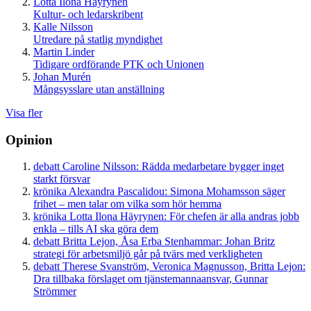
Lotta Ilona Häyrynen
Kultur- och ledarskribent
Kalle Nilsson
Utredare på statlig myndighet
Martin Linder
Tidigare ordförande PTK och Unionen
Johan Murén
Mångsysslare utan anställning
Visa fler
Opinion
debatt
Caroline Nilsson:
Rädda medarbetare bygger inget
starkt försvar
krönika
Alexandra Pascalidou:
Simona Mohamsson säger
frihet – men talar om vilka som hör hemma
krönika
Lotta Ilona Häyrynen:
För chefen är alla andras jobb
enkla – tills AI ska göra dem
debatt
Britta Lejon, Åsa Erba Stenhammar:
Johan Britz
strategi för arbetsmiljö går på tvärs med verkligheten
debatt
Therese Svanström, Veronica Magnusson, Britta Lejon:
Dra tillbaka förslaget om tjänstemannaansvar, Gunnar
Strömmer