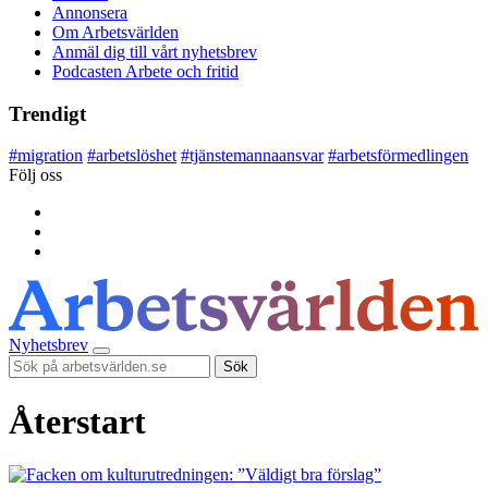
Annonsera
Om Arbetsvärlden
Anmäl dig till vårt nyhetsbrev
Podcasten Arbete och fritid
Trendigt
#
migration
#
arbetslöshet
#
tjänstemannaansvar
#
arbetsförmedlingen
Följ oss
Nyhetsbrev
Sök
Återstart