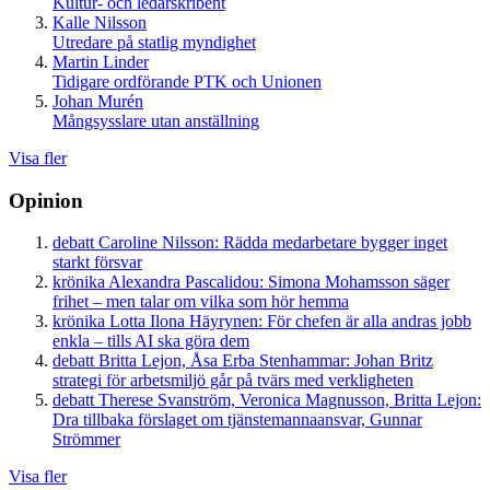
Kultur- och ledarskribent
Kalle Nilsson
Utredare på statlig myndighet
Martin Linder
Tidigare ordförande PTK och Unionen
Johan Murén
Mångsysslare utan anställning
Visa fler
Opinion
debatt
Caroline Nilsson:
Rädda medarbetare bygger inget
starkt försvar
krönika
Alexandra Pascalidou:
Simona Mohamsson säger
frihet – men talar om vilka som hör hemma
krönika
Lotta Ilona Häyrynen:
För chefen är alla andras jobb
enkla – tills AI ska göra dem
debatt
Britta Lejon, Åsa Erba Stenhammar:
Johan Britz
strategi för arbetsmiljö går på tvärs med verkligheten
debatt
Therese Svanström, Veronica Magnusson, Britta Lejon:
Dra tillbaka förslaget om tjänstemannaansvar, Gunnar
Strömmer
Visa fler