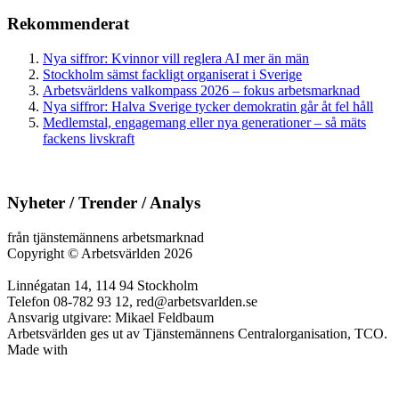
Rekommenderat
Nya siffror: Kvinnor vill reglera AI mer än män
Stockholm sämst fackligt organiserat i Sverige
Arbetsvärldens valkompass 2026 – fokus arbetsmarknad
Nya siffror: Halva Sverige tycker demokratin går åt fel håll
Medlemstal, engagemang eller nya generationer – så mäts
fackens livskraft
Nyheter / Trender / Analys
från tjänstemännens arbetsmarknad
Copyright
©
Arbetsvärlden 2026
Linnégatan 14, 114 94 Stockholm
Telefon 08-782 93 12, red@arbetsvarlden.se
Ansvarig utgivare: Mikael Feldbaum
Arbetsvärlden ges ut av Tjänstemännens Centralorganisation, TCO.
Made with