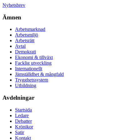
Nyhetsbrev
Ämnen
Arbetsmarknad
Arbetsmiljö
Arbetsrätt
Avtal
Demokrati
Ekonomi & tillväxt
Facklig utveckling
Internationellt
Jämställdhet & mångfald
Trygghetssystem
Utbildning
Avdelningar
Startsida
Ledare
Debatter
Krönikor
Satir
Kontakt