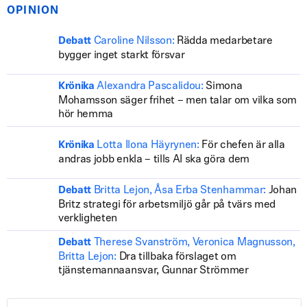
OPINION
Caroline Nilsson:
Rädda medarbetare
Debatt
bygger inget starkt försvar
Alexandra Pascalidou:
Simona
Krönika
Mohamsson säger frihet – men talar om vilka som
hör hemma
Lotta Ilona Häyrynen:
För chefen är alla
Krönika
andras jobb enkla – tills AI ska göra dem
Britta Lejon, Åsa Erba Stenhammar:
Johan
Debatt
Britz strategi för arbetsmiljö går på tvärs med
verkligheten
Therese Svanström, Veronica Magnusson,
Debatt
Britta Lejon:
Dra tillbaka förslaget om
tjänstemannaansvar, Gunnar Strömmer