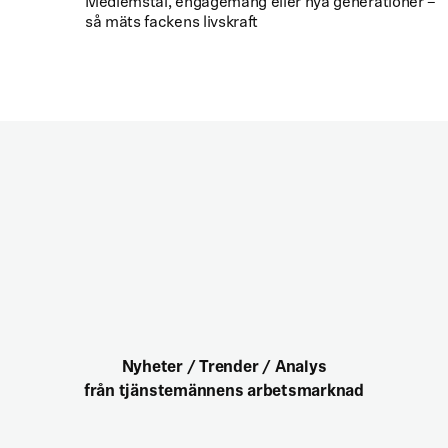
Medlemstal, engagemang eller nya generationer –
så mäts fackens livskraft
Nyheter / Trender / Analys
från tjänstemännens arbetsmarknad