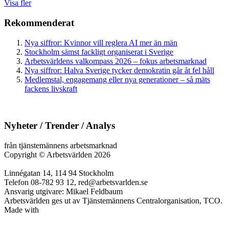
Visa fler
Rekommenderat
Nya siffror: Kvinnor vill reglera AI mer än män
Stockholm sämst fackligt organiserat i Sverige
Arbetsvärldens valkompass 2026 – fokus arbetsmarknad
Nya siffror: Halva Sverige tycker demokratin går åt fel håll
Medlemstal, engagemang eller nya generationer – så mäts
fackens livskraft
Nyheter / Trender / Analys
från tjänstemännens arbetsmarknad
Copyright
©
Arbetsvärlden 2026
Linnégatan 14, 114 94 Stockholm
Telefon 08-782 93 12, red@arbetsvarlden.se
Ansvarig utgivare: Mikael Feldbaum
Arbetsvärlden ges ut av Tjänstemännens Centralorganisation, TCO.
Made with