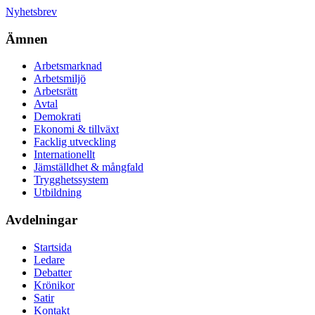
Nyhetsbrev
Ämnen
Arbetsmarknad
Arbetsmiljö
Arbetsrätt
Avtal
Demokrati
Ekonomi & tillväxt
Facklig utveckling
Internationellt
Jämställdhet & mångfald
Trygghetssystem
Utbildning
Avdelningar
Startsida
Ledare
Debatter
Krönikor
Satir
Kontakt