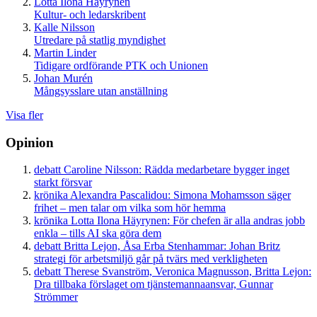
Lotta Ilona Häyrynen
Kultur- och ledarskribent
Kalle Nilsson
Utredare på statlig myndighet
Martin Linder
Tidigare ordförande PTK och Unionen
Johan Murén
Mångsysslare utan anställning
Visa fler
Opinion
debatt
Caroline Nilsson:
Rädda medarbetare bygger inget
starkt försvar
krönika
Alexandra Pascalidou:
Simona Mohamsson säger
frihet – men talar om vilka som hör hemma
krönika
Lotta Ilona Häyrynen:
För chefen är alla andras jobb
enkla – tills AI ska göra dem
debatt
Britta Lejon, Åsa Erba Stenhammar:
Johan Britz
strategi för arbetsmiljö går på tvärs med verkligheten
debatt
Therese Svanström, Veronica Magnusson, Britta Lejon:
Dra tillbaka förslaget om tjänstemannaansvar, Gunnar
Strömmer