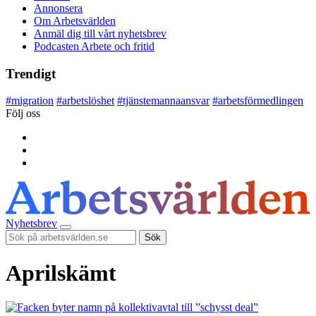
Annonsera
Om Arbetsvärlden
Anmäl dig till vårt nyhetsbrev
Podcasten Arbete och fritid
Trendigt
#
migration
#
arbetslöshet
#
tjänstemannaansvar
#
arbetsförmedlingen
Följ oss
Nyhetsbrev
Sök
Aprilskämt