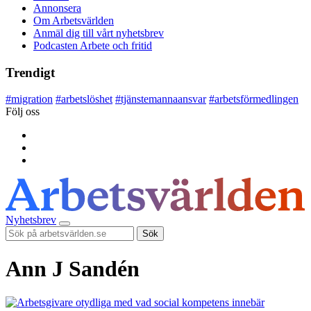
Annonsera
Om Arbetsvärlden
Anmäl dig till vårt nyhetsbrev
Podcasten Arbete och fritid
Trendigt
#
migration
#
arbetslöshet
#
tjänstemannaansvar
#
arbetsförmedlingen
Följ oss
Nyhetsbrev
Sök
Ann J Sandén