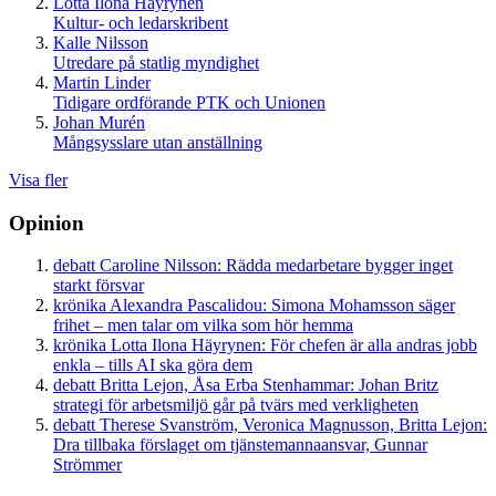
Lotta Ilona Häyrynen
Kultur- och ledarskribent
Kalle Nilsson
Utredare på statlig myndighet
Martin Linder
Tidigare ordförande PTK och Unionen
Johan Murén
Mångsysslare utan anställning
Visa fler
Opinion
debatt
Caroline Nilsson:
Rädda medarbetare bygger inget
starkt försvar
krönika
Alexandra Pascalidou:
Simona Mohamsson säger
frihet – men talar om vilka som hör hemma
krönika
Lotta Ilona Häyrynen:
För chefen är alla andras jobb
enkla – tills AI ska göra dem
debatt
Britta Lejon, Åsa Erba Stenhammar:
Johan Britz
strategi för arbetsmiljö går på tvärs med verkligheten
debatt
Therese Svanström, Veronica Magnusson, Britta Lejon:
Dra tillbaka förslaget om tjänstemannaansvar, Gunnar
Strömmer