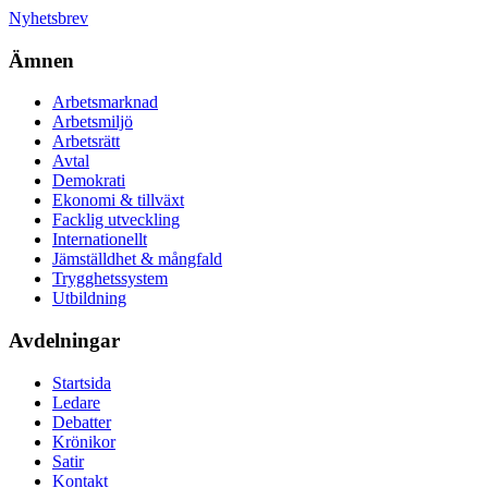
Nyhetsbrev
Ämnen
Arbetsmarknad
Arbetsmiljö
Arbetsrätt
Avtal
Demokrati
Ekonomi & tillväxt
Facklig utveckling
Internationellt
Jämställdhet & mångfald
Trygghetssystem
Utbildning
Avdelningar
Startsida
Ledare
Debatter
Krönikor
Satir
Kontakt