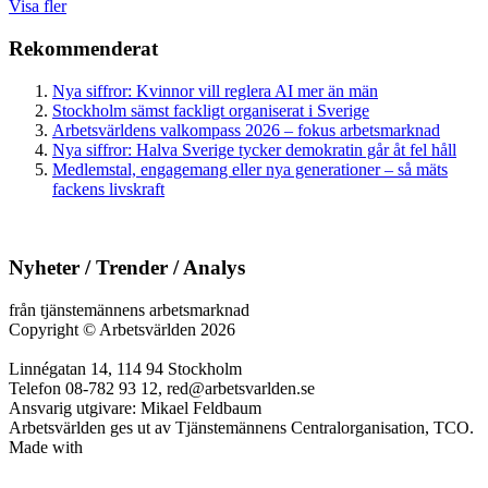
Visa fler
Rekommenderat
Nya siffror: Kvinnor vill reglera AI mer än män
Stockholm sämst fackligt organiserat i Sverige
Arbetsvärldens valkompass 2026 – fokus arbetsmarknad
Nya siffror: Halva Sverige tycker demokratin går åt fel håll
Medlemstal, engagemang eller nya generationer – så mäts
fackens livskraft
Nyheter / Trender / Analys
från tjänstemännens arbetsmarknad
Copyright
©
Arbetsvärlden 2026
Linnégatan 14, 114 94 Stockholm
Telefon 08-782 93 12, red@arbetsvarlden.se
Ansvarig utgivare: Mikael Feldbaum
Arbetsvärlden ges ut av Tjänstemännens Centralorganisation, TCO.
Made with