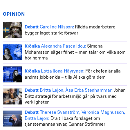
OPINION
Caroline Nilsson:
Rädda medarbetare
Debatt
bygger inget starkt försvar
Alexandra Pascalidou:
Simona
Krönika
Mohamsson säger frihet – men talar om vilka som
hör hemma
Lotta Ilona Häyrynen:
För chefen är alla
Krönika
andras jobb enkla – tills AI ska göra dem
Britta Lejon, Åsa Erba Stenhammar:
Johan
Debatt
Britz strategi för arbetsmiljö går på tvärs med
verkligheten
Therese Svanström, Veronica Magnusson,
Debatt
Britta Lejon:
Dra tillbaka förslaget om
tjänstemannaansvar, Gunnar Strömmer