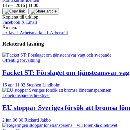
Kontakta skribenten
14 dec 2016 | 11:00
Kopierat till urklipp
Facebook
X
Email
Ämnen:
lex laval
,
Arbetsmarknad
,
Arbetsrätt
Relaterad läsning
Offentlig förvaltning
Facket ST: Förslaget om tjänsteansvar vag
15 apr 11:02
Stephen Lindholm
Lönetransparensdirektivet
EU stoppar Sveriges försök att bromsa lö
2 jun 06:30
Rickard Jakbo