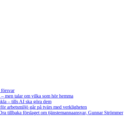
 försvar
 – men talar om vilka som hör hemma
kla – tills AI ska göra dem
 för arbetsmiljö går på tvärs med verkligheten
ra tillbaka förslaget om tjänstemannaansvar, Gunnar Strömmer