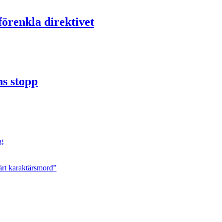
förenkla direktivet
ns stopp
ng
ärt karaktärsmord”