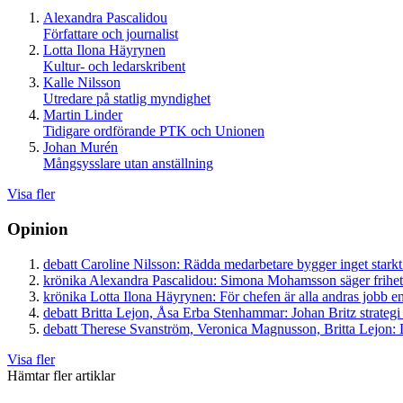
Alexandra Pascalidou
Författare och journalist
Lotta Ilona Häyrynen
Kultur- och ledarskribent
Kalle Nilsson
Utredare på statlig myndighet
Martin Linder
Tidigare ordförande PTK och Unionen
Johan Murén
Mångsysslare utan anställning
Visa fler
Opinion
debatt
Caroline Nilsson:
Rädda medarbetare bygger inget starkt
krönika
Alexandra Pascalidou:
Simona Mohamsson säger frihet
krönika
Lotta Ilona Häyrynen:
För chefen är alla andras jobb en
debatt
Britta Lejon, Åsa Erba Stenhammar:
Johan Britz strategi
debatt
Therese Svanström, Veronica Magnusson, Britta Lejon:
D
Visa fler
Hämtar fler artiklar