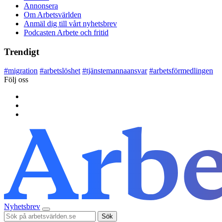
Annonsera
Om Arbetsvärlden
Anmäl dig till vårt nyhetsbrev
Podcasten Arbete och fritid
Trendigt
#
migration
#
arbetslöshet
#
tjänstemannaansvar
#
arbetsförmedlingen
Följ oss
Nyhetsbrev
Sök