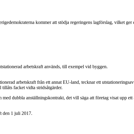
erigedemokraterna kommer att stödja regeringens lagförslag, vilket ger de
tstationerad arbetskraft används, till exempel vid byggen.
nerad arbetskraft från ett annat EU-land, tecknar ett utstationeringsavt
tillåts facket vidta stridsåtgärder.
d dubbla anställningskontrakt, det vill säga att företag visat upp ett 
t den 1 juli 2017.