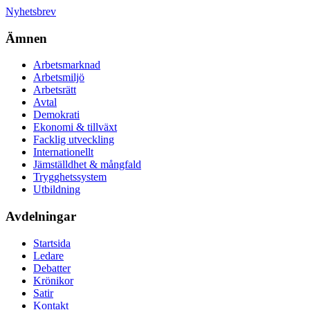
Nyhetsbrev
Ämnen
Arbetsmarknad
Arbetsmiljö
Arbetsrätt
Avtal
Demokrati
Ekonomi & tillväxt
Facklig utveckling
Internationellt
Jämställdhet & mångfald
Trygghetssystem
Utbildning
Avdelningar
Startsida
Ledare
Debatter
Krönikor
Satir
Kontakt