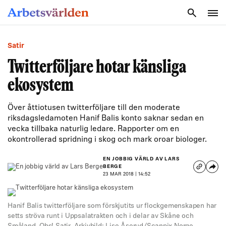
SÖK
Satir
Twitterföljare hotar känsliga
ekosystem
Över åttiotusen twitterföljare till den moderate
riksdagsledamoten Hanif Balis konto saknar sedan en
vecka tillbaka naturlig ledare. Rapporter om en
okontrollerad spridning i skog och mark oroar biologer.
EN JOBBIG VÄRLD AV LARS
BERGE
23 MAR 2018 | 14:52
Hanif Balis twitterföljare som förskjutits ur flockgemenskapen har
setts ströva runt i Uppsalatrakten och i delar av Skåne och