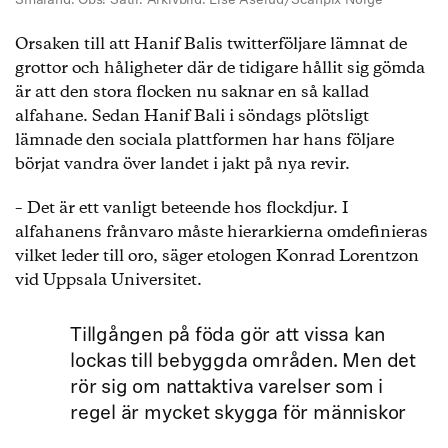
Småland. Obs! Satir. Arkivbild: Lise Åserud/Scanpix Norge
Orsaken till att Hanif Balis twitterföljare lämnat de
grottor och håligheter där de tidigare hållit sig gömda
är att den stora flocken nu saknar en så kallad
alfahane. Sedan Hanif Bali i söndags plötsligt
lämnade den sociala plattformen har hans följare
börjat vandra över landet i jakt på nya revir.
– Det är ett vanligt beteende hos flockdjur. I
alfahanens frånvaro måste hierarkierna omdefinieras
vilket leder till oro, säger etologen Konrad Lorentzon
vid Uppsala Universitet.
Tillgången på föda gör att vissa kan
lockas till bebyggda områden. Men det
rör sig om nattaktiva varelser som i
regel är mycket skygga för människor