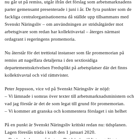
nu går ut på remiss, utgår ifrån det förslag som arbetsmarknadens
parter gemensamt presenterade i juni i år. De fyra punkter som de
fackliga centralorganisationerna då ställde upp tillsammans med
Svenskt Näringsliv – om användningen av stridsåtgärder mot
arbetsgivare som redan har kollektivavtal – återges närmast
ordagrant i regeringens promemoria.
Nu återstår för det trettiotal instanser som får promemorian på
remiss att nagelfara detaljerna i den sextiosidiga
departementsskrivelsen Fredsplikt på arbetsplatser där det finns
kollektivavtal och vid rättstvister.
Peter Jeppsson, vice vd på Svenskt Näringsliv är nöjd:
– Vi lämnade i somras över texter till arbetsmarknadsministern och
vad jag förstår är det de som legat till grund för promemorian.
– Vi kommer att granska och kommentera förslaget i sin helhet
På en punkt är Svenskt Näringsliv kritiskt redan nu: tidsplanen.
Lagen föreslås träda i kraft den 1 januari 2020.