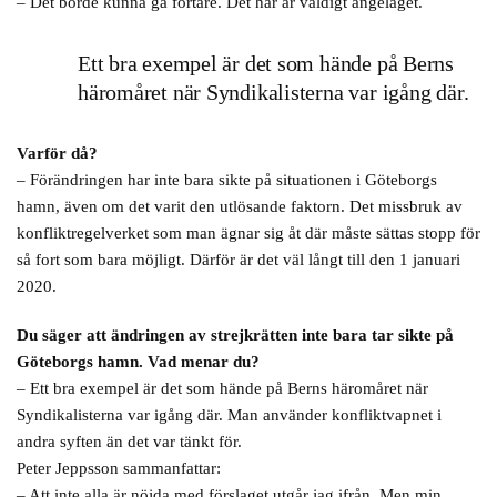
– Det borde kunna gå fortare. Det här är väldigt angeläget.
Ett bra exempel är det som hände på Berns
häromåret när Syndikalisterna var igång där.
Varför då?
– Förändringen har inte bara sikte på situationen i Göteborgs
hamn, även om det varit den utlösande faktorn. Det missbruk av
konfliktregelverket som man ägnar sig åt där måste sättas stopp för
så fort som bara möjligt. Därför är det väl långt till den 1 januari
2020.
Du säger att ändringen av strejkrätten inte bara tar sikte på
Göteborgs hamn. Vad menar du?
– Ett bra exempel är det som hände på Berns häromåret när
Syndikalisterna var igång där. Man använder konfliktvapnet i
andra syften än det var tänkt för.
Peter Jeppsson sammanfattar:
– Att inte alla är nöjda med förslaget utgår jag ifrån. Men min