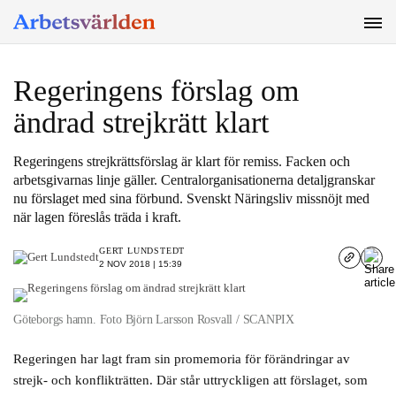
SÖK
Regeringens förslag om
ändrad strejkrätt klart
Regeringens strejkrättsförslag är klart för remiss. Facken och
arbetsgivarnas linje gäller. Centralorganisationerna detaljgranskar
nu förslaget med sina förbund. Svenskt Näringsliv missnöjt med
när lagen föreslås träda i kraft.
GERT LUNDSTEDT
2 NOV 2018 | 15:39
Göteborgs hamn. Foto Björn Larsson Rosvall / SCANPIX
Regeringen har lagt fram sin promemoria för förändringar av
strejk- och konflikträtten. Där står uttryckligen att förslaget, som