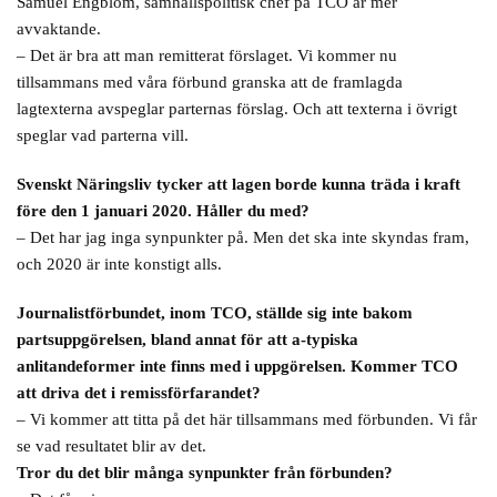
Samuel Engblom, samhällspolitisk chef på TCO är mer
avvaktande.
– Det är bra att man remitterat förslaget. Vi kommer nu
tillsammans med våra förbund granska att de framlagda
lagtexterna avspeglar parternas förslag. Och att texterna i övrigt
speglar vad parterna vill.
Svenskt Näringsliv tycker att lagen borde kunna träda i kraft
före den 1 januari 2020. Håller du med?
– Det har jag inga synpunkter på. Men det ska inte skyndas fram,
och 2020 är inte konstigt alls.
Journalistförbundet, inom TCO, ställde sig inte bakom
partsuppgörelsen, bland annat för att a-typiska
anlitandeformer inte finns med i uppgörelsen. Kommer TCO
att driva det i remissförfarandet?
– Vi kommer att titta på det här tillsammans med förbunden. Vi får
se vad resultatet blir av det.
Tror du det blir många synpunkter från förbunden?