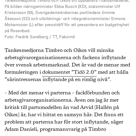
Tankesmedjorna Timbro och Oikos vill uppdatera Tidösamarbetet.
På bilden näringsminister Ebba Busch (KD), statsminister Ulf
Kristersson (M), Sverigedemokraternas partiledare Jimmie
Åkesson (SD) och utbildnings- och integrationsminister Simona
Mohamsson (L) efter pressträff för att presentera en budgetnyhet
på Rosenbad.
Foto: Fredrik Sandberg / TT, Faksimil
Tankesmedjorna Timbro och Oikos vill minska
arbetsgivarorganisationerna och fackens inflytande
över svensk arbetsmarknad. Det är vad de menar med
formuleringen i
dokumentet ”Tidö 2.0”
med att hålla
”särintressenas inflytande på en rimlig nivå”.
– Med det menar vi parterna – fackförbunden och
arbetsgivarorganisationerna. Även om jag är mer
kritisk till partsmodellen än vad Arvid [Hallén på
Oikos] är, har vi hittat en samsyn här. Det finns ett
problem att parterna har för stort inflytande, säger
Adam Danieli, programansvarig på Timbro