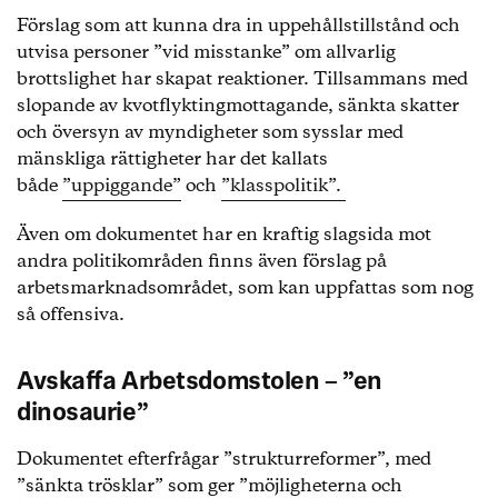
avskaffas. Programmen har visat sig vara
Förslag som att kunna dra in uppehållstillstånd och
ineffektiva och fasas ut.
utvisa personer ”vid misstanke” om allvarlig
Diskrimineringsförbudet på arbetsmarknaden
brottslighet har skapat reaktioner. Tillsammans med
vidgas. Högre krav på saklighet ställs på
slopande av kvotflyktingmottagande, sänkta skatter
arbetsmarknadens parter.
och översyn av myndigheter som sysslar med
Diskrimineringsförbudet för organisationer på
arbetsmarknaden och olika ersättningssystem
mänskliga rättigheter har det kallats
knutna till dem vidgas till att även omfatta
både
”uppiggande”
och
”klasspolitik”.
politisk uppfattning eller tillhörighet.
Även om dokumentet har en kraftig slagsida mot
Källa: Tidö 2.0 – En nystart för Sverige
andra politikområden finns även förslag på
arbetsmarknadsområdet, som kan uppfattas som nog
så offensiva.
Avskaffa Arbetsdomstolen – ”en
dinosaurie”
Dokumentet efterfrågar ”strukturreformer”, med
”sänkta trösklar” som ger ”möjligheterna och