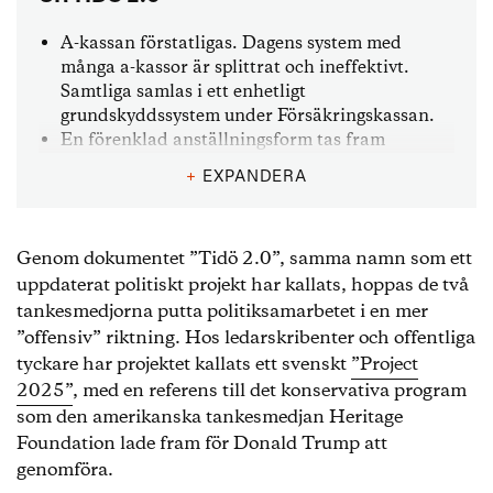
A-kassan förstatligas. Dagens system med
många a-kassor är splittrat och ineffektivt.
Samtliga samlas i ett enhetligt
grundskyddssystem under Försäkringskassan.
En förenklad anställningsform tas fram
(svenska “mini-jobs”). En särskild, enkel
+
EXPANDERA
anställningsform för personer långt från
arbetsmarknaden utreds. Den ska
kännetecknas av lägre lön, enklare regler och
Genom dokumentet ”Tidö 2.0”, samma namn som ett
mindre anställningsskydd, för att göra det
uppdaterat politiskt projekt har kallats, hoppas de två
möjligt för arbetsgivare att erbjuda fler enkla
jobb. Anställningsformen bör göras så generell
tankesmedjorna putta politiksamarbetet i en mer
och enkel att använda som möjligt.
”offensiv” riktning. Hos ledarskribenter och offentliga
Arbetsdomstolen avskaffas. Dömandet i
tyckare har projektet kallats ett svenskt
”Project
svenska domstolar ska utövas av opartiska
2025”
, med en referens till det konservativa program
domare, inte av intresseorganisationer.
som den amerikanska tankesmedjan Heritage
Arbetsdomstolen läggs ned och arbetsrätten
Foundation lade fram för Donald Trump att
överförs till allmän domstol.
genomföra.
Omställningsstudiestödet och etableringsjobben