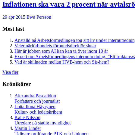
Inflationen ska vara 2 procent när avtalsrö
29 apr 2015
Ewa Persson
Mest läst
Anställd på Arbetsförmedlingen tog sitt liv under internutredni
Veterinärförbundets förbundsdirektör slutar
Här är jobben som AI kan kan ta över inom 10 år
Expert om Arbetsförmedlingens internutredning: ”Ett fruktansv
Vad är skillnaden mellan HVB-hem och Sis-hem?
Visa fler
Krönikörer
Alexandra Pascalidou
Författare och journalist
Lotta Ilona Häyrynen
Kultur- och ledarskribent
Kalle Nilsson
Utredare på statlig myndighet
Martin Linder
Tidigare ordförande PTK och Unionen