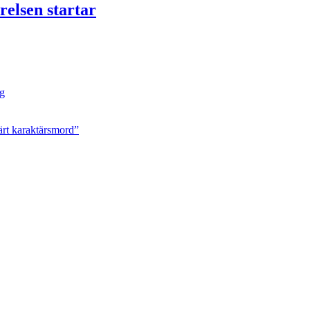
relsen startar
ng
ärt karaktärsmord”