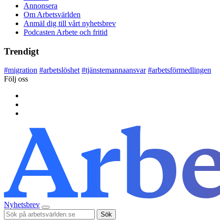
Annonsera
Om Arbetsvärlden
Anmäl dig till vårt nyhetsbrev
Podcasten Arbete och fritid
Trendigt
#
migration
#
arbetslöshet
#
tjänstemannaansvar
#
arbetsförmedlingen
Följ oss
Nyhetsbrev
Sök