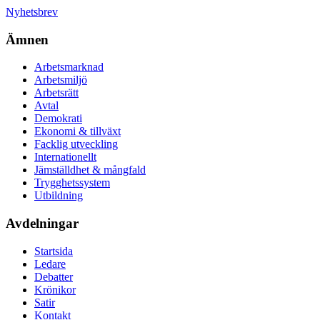
Nyhetsbrev
Ämnen
Arbetsmarknad
Arbetsmiljö
Arbetsrätt
Avtal
Demokrati
Ekonomi & tillväxt
Facklig utveckling
Internationellt
Jämställdhet & mångfald
Trygghetssystem
Utbildning
Avdelningar
Startsida
Ledare
Debatter
Krönikor
Satir
Kontakt