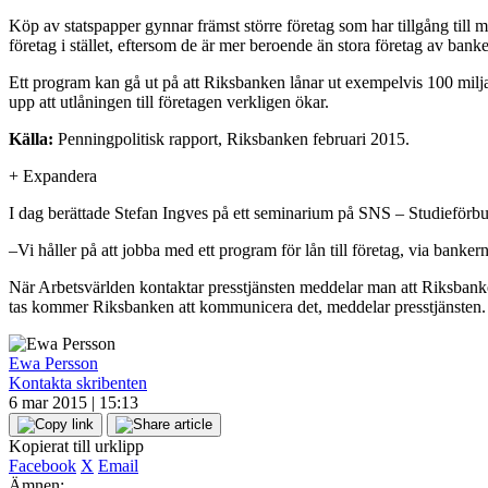
Köp av statspapper gynnar främst större företag som har tillgång till 
företag i stället, eftersom de är mer beroende än stora företag av banke
Ett program kan gå ut på att Riksbanken lånar ut exempelvis 100 miljar
upp att utlåningen till företagen verkligen ökar.
Källa:
Penningpolitisk rapport, Riksbanken februari 2015.
+
Expandera
I dag berättade Stefan Ingves på ett seminarium på SNS – Studieförbu
–Vi håller på att jobba med ett program för lån till företag, via banker
När Arbetsvärlden kontaktar presstjänsten meddelar man att Riksbanke
tas kommer Riksbanken att kommunicera det, meddelar presstjänsten.
Ewa Persson
Kontakta skribenten
6 mar 2015 | 15:13
Kopierat till urklipp
Facebook
X
Email
Ämnen: