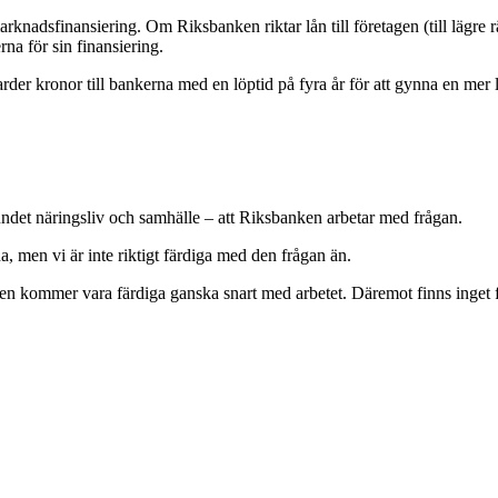
marknadsfinansiering. Om Riksbanken riktar lån till företagen (till lägr
rna för sin finansiering.
der kronor till bankerna med en löptid på fyra år för att gynna en mer lå
ndet näringsliv och samhälle – att Riksbanken arbetar med frågan.
na, men vi är inte riktigt färdiga med den frågan än.
n kommer vara färdiga ganska snart med arbetet. Däremot finns inget fo