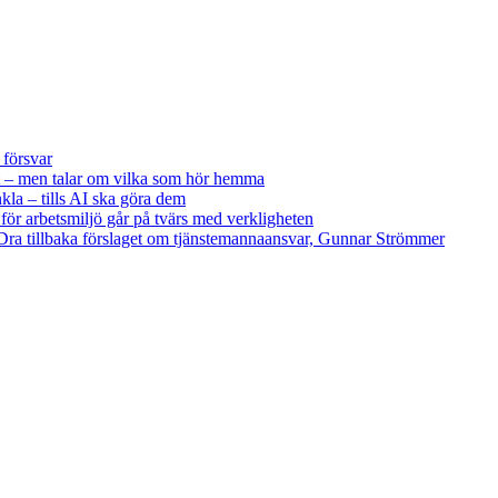
 försvar
 – men talar om vilka som hör hemma
kla – tills AI ska göra dem
 för arbetsmiljö går på tvärs med verkligheten
ra tillbaka förslaget om tjänstemannaansvar, Gunnar Strömmer