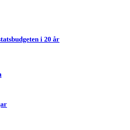
statsbudgeten i 20 år
n
gar