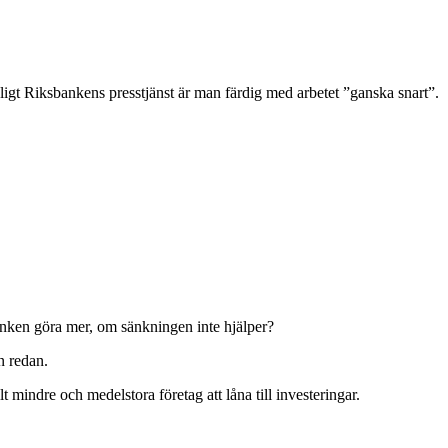
r. Enligt Riksbankens presstjänst är man färdig med arbetet ”ganska snart”.
banken göra mer, om sänkningen inte hjälper?
n redan.
llt mindre och medelstora företag att låna till investeringar.