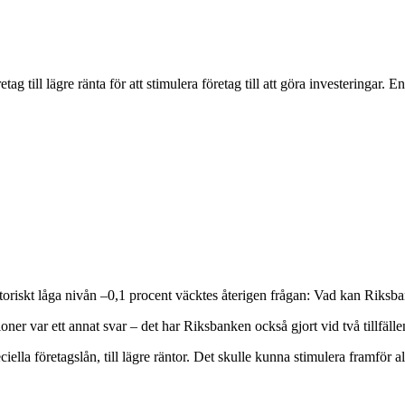
öretag till lägre ränta för att stimulera företag till att göra investeringa
istoriskt låga nivån –0,1 procent väcktes återigen frågan: Vad kan Riks
oner var ett annat svar – det har Riksbanken också gjort vid två tillfälle
eciella företagslån, till lägre räntor. Det skulle kunna stimulera framför a