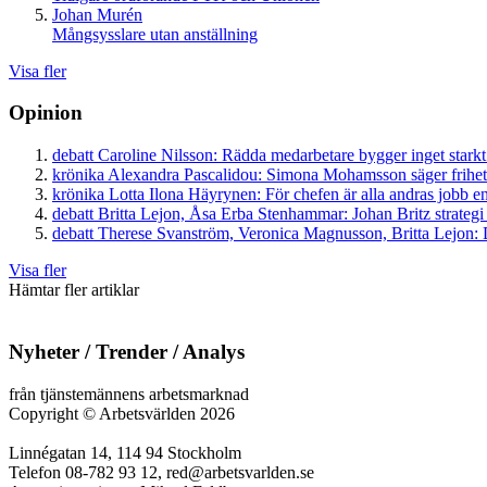
Johan Murén
Mångsysslare utan anställning
Visa fler
Opinion
debatt
Caroline Nilsson:
Rädda medarbetare bygger inget starkt
krönika
Alexandra Pascalidou:
Simona Mohamsson säger frihet
krönika
Lotta Ilona Häyrynen:
För chefen är alla andras jobb en
debatt
Britta Lejon, Åsa Erba Stenhammar:
Johan Britz strategi
debatt
Therese Svanström, Veronica Magnusson, Britta Lejon:
D
Visa fler
Hämtar fler artiklar
Nyheter / Trender / Analys
från tjänstemännens arbetsmarknad
Copyright
©
Arbetsvärlden 2026
Linnégatan 14, 114 94 Stockholm
Telefon 08-782 93 12, red@arbetsvarlden.se