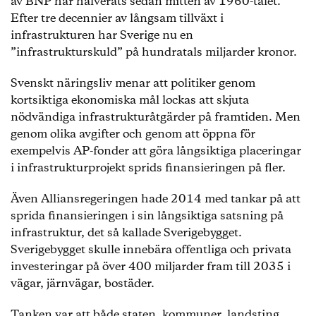
av BNP har halverats sedan mitten av 1960-talet.
Efter tre decennier av långsam tillväxt i
infrastrukturen har Sverige nu en
”infrastrukturskuld” på hundratals miljarder kronor.
Svenskt näringsliv menar att politiker genom
kortsiktiga ekonomiska mål lockas att skjuta
nödvändiga infrastrukturåtgärder på framtiden. Men
genom olika avgifter och genom att öppna för
exempelvis AP-fonder att göra långsiktiga placeringar
i infrastrukturprojekt sprids finansieringen på fler.
Även Alliansregeringen hade 2014 med tankar på att
sprida finansieringen i sin långsiktiga satsning på
infrastruktur, det så kallade Sverigebygget.
Sverigebygget skulle innebära offentliga och privata
investeringar på över 400 miljarder fram till 2035 i
vägar, järnvägar, bostäder.
Tanken var att både staten, kommuner, landsting,