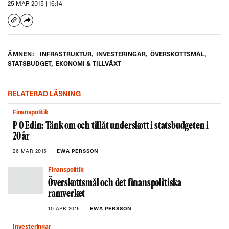
25 MAR 2015 | 16:14
sina budgetunderlag – helt enkelt för att de i dag
inte behöver redovisa dem på samma sätt,
förklarar Elin Broman.
– Men det gör det svårt att följa informationen
ÄMNEN:
INFRASTRUKTUR
,
INVESTERINGAR
,
ÖVERSKOTTSMÅL
,
från myndigheternas budgetunderlag över till
STATSBUDGET
,
EKONOMI & TILLVÄXT
regeringens budgetproposition och vidare till
utfallet i årsredovisningarna.
RELATERAD LÄSNING
Ekonomistyrningsverkets förslag är bland annat
Finanspolitik
att myndigheterna bör lämna information om
P O Edin: Tänk om och tillåt underskott i statsbudgeten i
investeringar i en gemensam struktur så att det blir
20 år
möjligt att sammanställa den och få en
26 MAR 2015
EWA PERSSON
helhetsbild. Förslaget ligger på den nya
regeringens bord.
Finanspolitik
Överskottsmål och det finanspolitiska
ramverket
10 APR 2015
EWA PERSSON
Investeringar