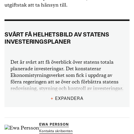
utgiftstak att ta hänsyn till.
SVÅRT FÅ HELHETSBILD AV STATENS
INVESTERINGSPLANER
Det är svårt att få överblick över statens totala
planerade investeringar. Det konstaterar
Ekonomistyrningsverket som fick i uppdrag av
förra regeringen att se över och förbättra statens
redovisning, styrning och kontroll av investeringar.
+
EXPANDERA
– Det saknas en röd tråd mellan uppgifterna om
investeringar i de olika dokumenten, berättar Elin
Broman, projektledare för uppdraget.
EWA PERSSON
Statens investeringar görs av olika myndigheter.
Kontakta skribenten
De i sin tur redovisar investeringar på olika sätt i