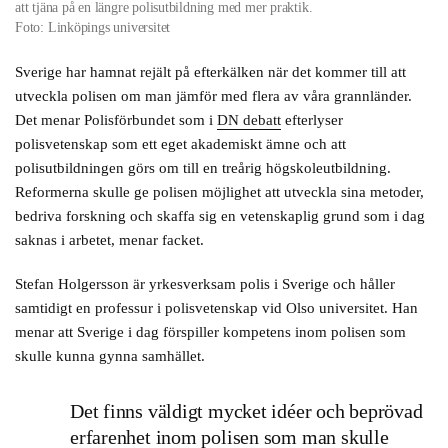
att tjäna på en längre polisutbildning med mer praktik.
Foto: Linköpings universitet
Sverige har hamnat rejält på efterkälken när det kommer till att
utveckla polisen om man jämför med flera av våra grannländer.
Det menar Polisförbundet som i
DN debatt
efterlyser
polisvetenskap som ett eget akademiskt ämne och att
polisutbildningen görs om till en treårig högskoleutbildning.
Reformerna skulle ge polisen möjlighet att utveckla sina metoder,
bedriva forskning och skaffa sig en vetenskaplig grund som i dag
saknas i arbetet, menar facket.
Stefan Holgersson är yrkesverksam polis i Sverige och håller
samtidigt en professur i polisvetenskap vid Olso universitet. Han
menar att Sverige i dag förspiller kompetens inom polisen som
skulle kunna gynna samhället.
Det finns väldigt mycket idéer och beprövad
erfarenhet inom polisen som man skulle