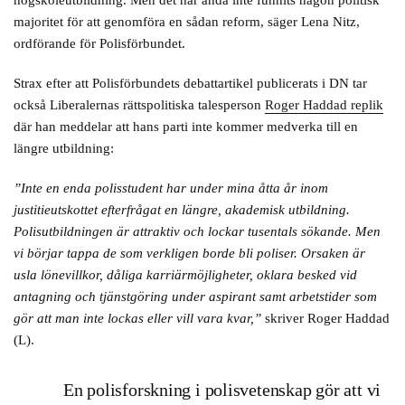
högskoleutbildning. Men det har ändå inte funnits någon politisk
majoritet för att genomföra en sådan reform, säger Lena Nitz,
ordförande för Polisförbundet.
Strax efter att Polisförbundets debattartikel publicerats i DN tar
också Liberalernas rättspolitiska talesperson
Roger Haddad replik
där han meddelar att hans parti inte kommer medverka till en
längre utbildning:
”Inte en enda polisstudent har under mina åtta år inom
justitieutskottet efterfrågat en längre, akademisk utbildning.
Polisutbildningen är attraktiv och lockar tusentals sökande. Men
vi börjar tappa de som verkligen borde bli poliser. Orsaken är
usla lönevillkor, dåliga karriärmöjligheter, oklara besked vid
antagning och tjänstgöring under aspirant samt arbetstider som
gör att man inte lockas eller vill vara kvar,”
skriver Roger Haddad
(L).
En polisforskning i polisvetenskap gör att vi