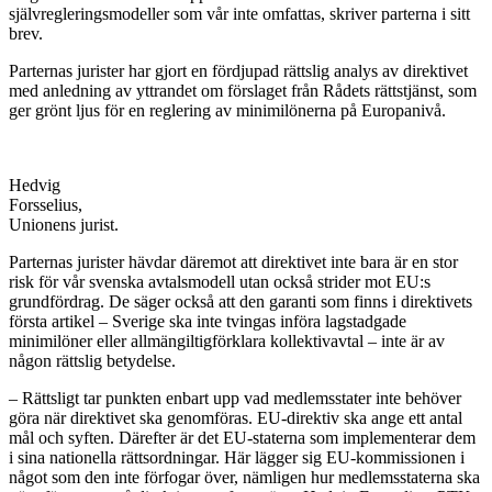
självregleringsmodeller som vår inte omfattas, skriver parterna i sitt
brev.
Parternas jurister har gjort en fördjupad rättslig analys av direktivet
med anledning av yttrandet om förslaget från Rådets rättstjänst, som
ger grönt ljus för en reglering av minimilönerna på Europanivå.
Hedvig
Forsselius,
Unionens jurist.
Parternas jurister hävdar däremot att direktivet inte bara är en stor
risk för vår svenska avtalsmodell utan också strider mot EU:s
grundfördrag. De säger också att den garanti som finns i direktivets
första artikel – Sverige ska inte tvingas införa lagstadgade
minimilöner eller allmängiltigförklara kollektivavtal – inte är av
någon rättslig betydelse.
– Rättsligt tar punkten enbart upp vad medlemsstater inte behöver
göra när direktivet ska genomföras. EU-direktiv ska ange ett antal
mål och syften. Därefter är det EU-staterna som implementerar dem
i sina nationella rättsordningar. Här lägger sig EU-kommissionen i
något som den inte förfogar över, nämligen hur medlemsstaterna ska