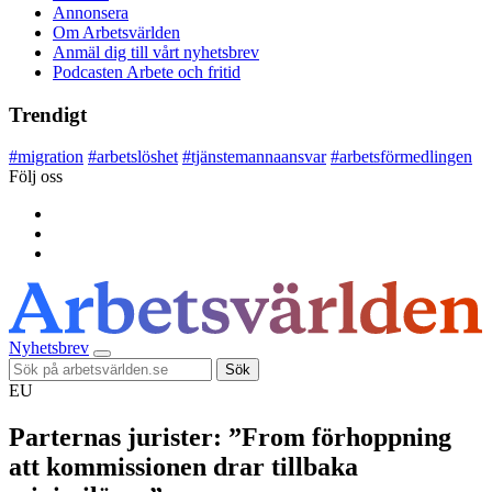
Annonsera
Om Arbetsvärlden
Anmäl dig till vårt nyhetsbrev
Podcasten Arbete och fritid
Trendigt
#
migration
#
arbetslöshet
#
tjänstemannaansvar
#
arbetsförmedlingen
Följ oss
Nyhetsbrev
Sök
EU
Parternas jurister: ”From förhoppning
att kommissionen drar tillbaka