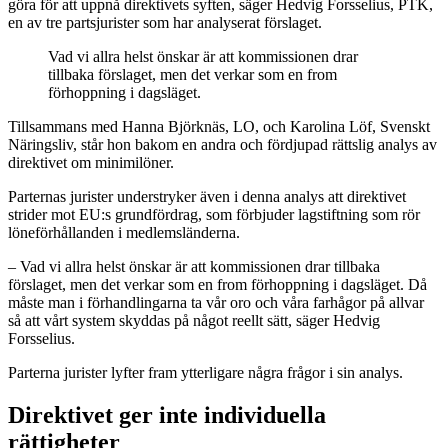
göra för att uppnå direktivets syften, säger Hedvig Forsselius, PTK,
en av tre partsjurister som har analyserat förslaget.
Vad vi allra helst önskar är att kommissionen drar
tillbaka förslaget, men det verkar som en from
förhoppning i dagsläget.
Tillsammans med Hanna Björknäs, LO, och Karolina Löf, Svenskt
Näringsliv, står hon bakom en andra och fördjupad rättslig analys av
direktivet om minimilöner.
Parternas jurister understryker även i denna analys att direktivet
strider mot EU:s grundfördrag, som förbjuder lagstiftning som rör
löneförhållanden i medlemsländerna.
– Vad vi allra helst önskar är att kommissionen drar tillbaka
förslaget, men det verkar som en from förhoppning i dagsläget. Då
måste man i förhandlingarna ta vår oro och våra farhågor på allvar
så att vårt system skyddas på något reellt sätt, säger Hedvig
Forsselius.
Parterna jurister lyfter fram ytterligare några frågor i sin analys.
Direktivet ger inte individuella
rättigheter