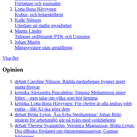
Författare och journalist
Lotta Ilona Häyrynen
Kultur- och ledarskribent
Kalle Nilsson
Utredare på statlig myndighet
Martin Linder
Tidigare ordförande PTK och Unionen
Johan Murén
Mångsysslare utan anställning
Visa fler
Opinion
debatt
Caroline Nilsson:
Rädda medarbetare bygger inget
starkt försvar
krönika
Alexandra Pascalidou:
Simona Mohamsson säger
frihet – men talar om vilka som hör hemma
krönika
Lotta Ilona Häyrynen:
För chefen är alla andras jobb
enkla – tills AI ska göra dem
debatt
Britta Lejon, Åsa Erba Stenhammar:
Johan Britz
strategi för arbetsmiljö går på tvärs med verkligheten
debatt
Therese Svanström, Veronica Magnusson, Britta Lejon:
Dra tillbaka förslaget om tjänstemannaansvar, Gunnar
Strömmer