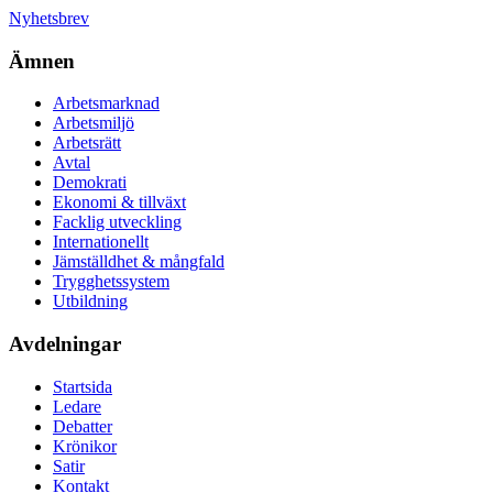
Nyhetsbrev
Ämnen
Arbetsmarknad
Arbetsmiljö
Arbetsrätt
Avtal
Demokrati
Ekonomi & tillväxt
Facklig utveckling
Internationellt
Jämställdhet & mångfald
Trygghetssystem
Utbildning
Avdelningar
Startsida
Ledare
Debatter
Krönikor
Satir
Kontakt