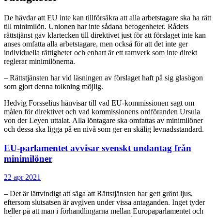
De hävdar att EU inte kan tillförsäkra att alla arbetstagare ska ha rätt
till minimilön. Unionen har inte sådana befogenheter. Rådets
rättstjänst gav klartecken till direktivet just för att förslaget inte kan
anses omfatta alla arbetstagare, men också för att det inte ger
individuella rättigheter och enbart är ett ramverk som inte direkt
reglerar minimilönerna.
– Rättstjänsten har vid läsningen av förslaget haft på sig glasögon
som gjort denna tolkning möjlig.
Hedvig Forsselius hänvisar till vad EU-kommissionen sagt om
målen för direktivet och vad kommissionens ordföranden Ursula
von der Leyen uttalat. Alla löntagare ska omfattas av minimilöner
och dessa ska ligga på en nivå som ger en skälig levnadsstandard.
EU-parlamentet avvisar svenskt undantag från
minimilöner
22 apr 2021
– Det är lättvindigt att säga att Rättstjänsten har gett grönt ljus,
eftersom slutsatsen är avgiven under vissa antaganden. Inget tyder
heller på att man i förhandlingarna mellan Europaparlamentet och