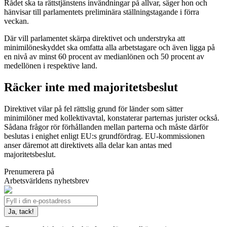
Rådet ska ta rättstjänstens invändningar på allvar, säger hon och
hänvisar till parlamentets preliminära ställningstagande i förra
veckan.
Där vill parlamentet skärpa direktivet och understryka att
minimilöneskyddet ska omfatta alla arbetstagare och även ligga på
en nivå av minst 60 procent av medianlönen och 50 procent av
medellönen i respektive land.
Räcker inte med majoritetsbeslut
Direktivet vilar på fel rättslig grund för länder som sätter
minimilöner med kollektivavtal, konstaterar parternas jurister också.
Sådana frågor rör förhållanden mellan parterna och måste därför
beslutas i enighet enligt EU:s grundfördrag. EU-kommissionen
anser däremot att direktivets alla delar kan antas med
majoritetsbeslut.
Prenumerera på
Arbetsvärldens nyhetsbrev