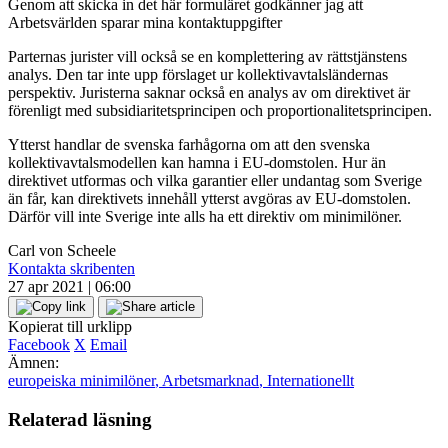
Genom att skicka in det här formuläret godkänner jag att
Arbetsvärlden sparar mina kontaktuppgifter
Parternas jurister vill också se en komplettering av rättstjänstens
analys. Den tar inte upp förslaget ur kollektivavtalsländernas
perspektiv. Juristerna saknar också en analys av om direktivet är
förenligt med subsidiaritetsprincipen och proportionalitetsprincipen.
Ytterst handlar de svenska farhågorna om att den svenska
kollektivavtalsmodellen kan hamna i EU-domstolen. Hur än
direktivet utformas och vilka garantier eller undantag som Sverige
än får, kan direktivets innehåll ytterst avgöras av EU-domstolen.
Därför vill inte Sverige inte alls ha ett direktiv om minimilöner.
Carl von Scheele
Kontakta skribenten
27 apr 2021 | 06:00
Kopierat till urklipp
Facebook
X
Email
Ämnen:
europeiska minimilöner
,
Arbetsmarknad
,
Internationellt
Relaterad läsning