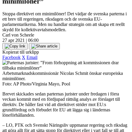
minimilöner”
Stoppa direktivet om minimilöner! Det vädjar de svenska parterna i
ett brev till regeringen, riksdagen och de svenska EU-
parlamentarikerna. Men nu handlar strategin om att skapa ett reellt
skydd för kollektivavtalsmodellen.
Carl von Scheele
27 apr 2021 | 06:00
Kopierat till urklipp
Facebook
X
Email
Arbetsmarknadskommissionär Nicolas Schmit önskar europeiska
minimilöner.
Foto: AP Photo/Virginia Mayo, Pool
Brevet skickades sedan parternas jurister under fredagen i förra
veckan kommit med en fördjupad rättslig analys av förslaget till
direktiv. De håller fast vid att direktivet strider mot EU:s
grundfördrag och förbudet för EU att lägga sig i ländernas
löneförhållanden.
– LO, PTK och Svenskt Näringsliv uppmanar regering och riksdag
att göra allt för att sätta stopp för direktivet eller i vart fall se till att