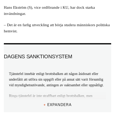
Hans Ekström (S), vice ordförande i KU, har dock starka
invändningar.
– Det är en farlig utveckling att börja studera människors politiska
hemvist.
DAGENS SANKTIONSYSTEM
Tjänstefel innebär enligt brottsbalken att någon åsidosatt eller
underlåtit att utföra sin uppgift eller på annat sätt varit försumlig
vid myndighetsutövande, antingen av oaktsamhet eller uppsåtligt.
Ringa tjänstefel är inte straffbart enligt brottsbalken, men
tjänstemän kan dömas för tjänstefel eller grovt tjänstefel i
+
EXPANDERA
domstol. Straffet kan bli böter eller fängelse i högst två år för
tjänstefel och fängelse i mellan 6 månader och 6 år för grovt