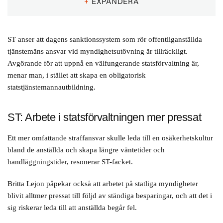
+
EXPANDERA
Arbetsgivare inom offentlig sektor kan redan i dag exempelvis
omplacera personer som agerar politiskt tendentiöst och inte fattar
korrekta myndighetsbeslut och även kräva att anställda inte i
ST anser att dagens sanktionssystem som rör offentliganställda
privat syften skriver på sociala medier under arbetstiden.
tjänstemäns ansvar vid myndighetsutövning är tillräckligt.
Lagstiftningen om tjänstefel behöver dock förbättras inom andra
Avgörande för att uppnå en välfungerande statsförvaltning är,
områden, enligt Olle Lundin. Han konstaterar bland annat att:
menar man, i stället att skapa en obligatorisk
statstjänstemannautbildning.
Hela upphandlingsområdet faller utanför¸ det finns ingen
sanktionsregel för tjänstemän eller politiker som gör fel i
upphandlingar.
ST: Arbete i statsförvaltningen mer pressat
Lagstiftningen tillämpas ofta inte, något som exempelvis
uppmärksammats ifråga om LSS, lagen om stöd och service
Ett mer omfattande straffansvar skulle leda till en osäkerhetskultur
till vissa funktionshindrade, som reglerar enskildas rätt till
bland de anställda och skapa längre väntetider och
assistenter.
handläggningstider, resonerar ST-facket.
Att få av de tusentals anmälningar som görs varje år leder till
fällande domar.
Britta Lejon påpekar också att arbetet på statliga myndigheter
blivit alltmer pressat till följd av ständiga besparingar, och att det i
– Att inte fatta beslut inom skälig tid utgör exempelvis tjänstefel
sig riskerar leda till att anställda begår fel.
men man tillämpar inte reglerna, och polis och åklagare står
handfallna, säger han.