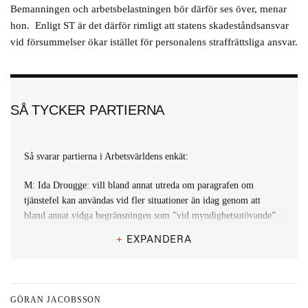
Bemanningen och arbetsbelastningen bör därför ses över, menar
hon. Enligt ST är det därför rimligt att statens skadeståndsansvar
vid försummelser ökar istället för personalens straffrättsliga ansvar.
SÅ TYCKER PARTIERNA
Så svarar partierna i Arbetsvärldens enkät:
M: Ida Drougge: vill bland annat utreda om paragrafen om
tjänstefel kan användas vid fler situationer än idag genom att
bland annat vidga begränsningen som ”vid myndighetsutövande”
innebär
+
EXPANDERA
KD: Tuve Skånberg: vill se utvidgat straffansvar för tjänstefel
med syftet att bland annat stärka skyddet för medborgarnas
rättssäkerhet och öka förtroendet för den offentliga verksamheten.
GÖRAN JACOBSSON