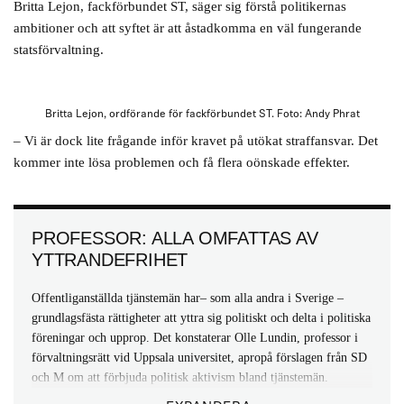
2016: Riksrevisionen: Bland annat jäv och vänskapskorruption på
Britta Lejon, fackförbundet ST, säger sig förstå politikernas
myndigheten vars uppdrag är att granska hur statens pengar
ambitioner och att syftet är att åstadkomma en väl fungerande
används och redovisas. Händelserna har kallats den största
statsförvaltning.
politiska skandalen i modern tid. Ett resultat var att alla tre
riksrevisorer begärde entledigande från sina uppdrag.
Britta Lejon, ordförande för fackförbundet ST. Foto: Andy Phrat
2015: Sjöfartsverket: köpte helikoptrar från det italienska
tillverkaren Augusta Westland för över två miljarder utan insyn.
– Vi är dock lite frågande inför kravet på utökat straffansvar. Det
Handlade om brott mot lagen om offentlig upphandling,
kommer inte lösa problemen och få flera oönskade effekter.
budgetlagen och regeringsformen. En utredning om mutbrott lades
ner. Generaldirektör Ann-Catrine Zetterdahl lämnade själv sitt
jobb
PROFESSOR: ALLA OMFATTAS AV
YTTRANDEFRIHET
Offentliganställda tjänstemän har– som alla andra i Sverige –
grundlagsfästa rättigheter att yttra sig politiskt och delta i politiska
föreningar och upprop. Det konstaterar Olle Lundin, professor i
förvaltningsrätt vid Uppsala universitet, apropå förslagen från SD
och M om att förbjuda politisk aktivism bland tjänstemän.