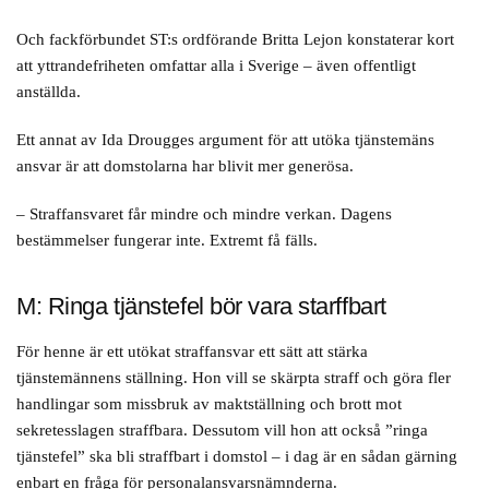
tjänstefel.
Och fackförbundet ST:s ordförande Britta Lejon konstaterar kort
Många myndigheter har också personalansvarsnämnder som kan
att yttrandefriheten omfattar alla i Sverige – även offentligt
besluta om disciplinära åtgärder. De kan exempelvis besluta om
anställda.
löneavdrag och varning och stänga av anställda från jobbet bland
annat i de fall då den anställde kan skada myndighetens anseende
Ett annat av Ida Drougges argument för att utöka tjänstemäns
eller försvåra en pågående utredning.
ansvar är att domstolarna har blivit mer generösa.
Nämnderna är också är skyldiga att åtalsanmäla tjänstefel vid
– Straffansvaret får mindre och mindre verkan. Dagens
misstanke om brott. Det sker då enligt lagen om offentlig
bestämmelser fungerar inte. Extremt få fälls.
anställning, Loa, och Villkorsavtalet.
Ärenden som tagits upp i nämnderna kan överklagas till
M: Ringa tjänstefel bör vara starffbart
Arbetsdomstol eller tingsrätt.
För henne är ett utökat straffansvar ett sätt att stärka
Likaså arbetsgivare kan ställas till svars när någon anställd begått
tjänstemännens ställning. Hon vill se skärpta straff och göra fler
tjänstefel enligt skadeståndslagen.
handlingar som missbruk av maktställning och brott mot
sekretesslagen straffbara. Dessutom vill hon att också ”ringa
Stat och kommun kan exempelvis bli skyldiga att betala
tjänstefel” ska bli straffbart i domstol – i dag är en sådan gärning
skadestånd för personskada, sakskada eller förmögenhetsskada som
enbart en fråga för personalansvarsnämnderna.
orsakats av fel eller försummelse vid myndighetsutövning. Den