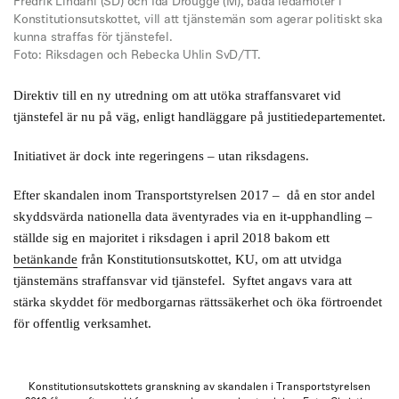
Fredrik Lindahl (SD) och Ida Drougge (M), båda ledamöter i
Konstitutionsutskottet, vill att tjänstemän som agerar politiskt ska
kunna straffas för tjänstefel.
Foto: Riksdagen och Rebecka Uhlin SvD/TT.
Direktiv till en ny utredning om att utöka straffansvaret vid
tjänstefel är nu på väg, enligt handläggare på justitiedepartementet.
Initiativet är dock inte regeringens – utan riksdagens.
Efter skandalen inom Transportstyrelsen 2017 – då en stor andel
skyddsvärda nationella data äventyrades via en it-upphandling –
ställde sig en majoritet i riksdagen i april 2018 bakom ett
betänkande
från Konstitutionsutskottet, KU, om att utvidga
tjänstemäns straffansvar vid tjänstefel. Syftet angavs vara att
stärka skyddet för medborgarnas rättssäkerhet och öka förtroendet
för offentlig verksamhet.
Konstitutionsutskottets granskning av skandalen i Transportstyrelsen