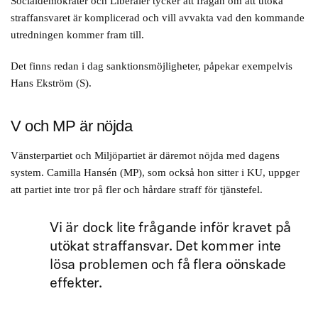
Socialdemokrater och Liberaler tycker att frågan om att utöka
telefonintervjuare
straffansvaret är komplicerad och vill avvakta vad den kommande
utredningen kommer fram till.
2019: Svenska Kraftnät: problemen handlade om brister i
säkerhetsskyddet och jäv vid upphandling av konsulter. Utländsk
Det finns redan i dag sanktionsmöjligheter, påpekar exempelvis
personal som inte säkerhetsprövats hade tillgång till styrsystemet
Hans Ekström (S).
för Sveriges elförsöjning. Generaldirektör Ulla Sandborg blev av
med sitt jobb.
V och MP är nöjda
2017: Statens fastighetsverk: Flera chefer var inblandade i en
korruptionshärva. Det handlade bland annat om att renovera
Vänsterpartiet och Miljöpartiet är däremot nöjda med dagens
privata fritidshus med skattemedel, blåsa upp fakturor och att hyra
system. Camilla Hansén (MP), som också hon sitter i KU, uppger
myndighetens fastigheter till släktingar. Generaldirektör Björn
att partiet inte tror på fler och hårdare straff för tjänstefel.
Andersson förlorade jobbet.
2017: Transportstyrelsen: It-skandalen innebar att känslig
Vi är dock lite frågande inför kravet på
information blev tillgänglig för icke-säkerhetskontrollerade
utökat straffansvar. Det kommer inte
personer i utlandet. Det skedde genom en it-upphandling.
lösa problemen och få flera oönskade
Dåvarande generaldirektör Maria Ågren avskedades efter uppgifter
effekter.
om att hon brutit mot regler som skyddar känslig information.