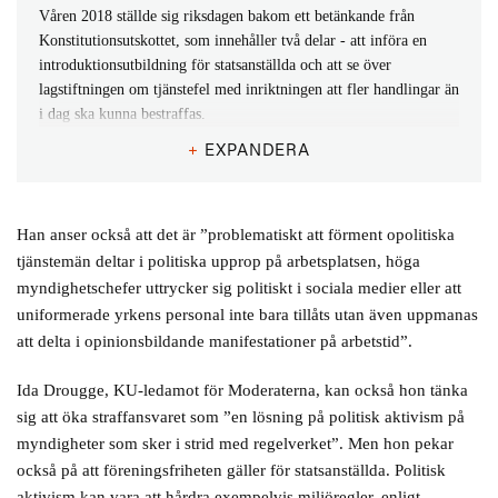
Våren 2018 ställde sig riksdagen bakom ett betänkande från
Konstitutionsutskottet, som innehåller två delar - att införa en
introduktionsutbildning för statsanställda och att se över
lagstiftningen om tjänstefel med inriktningen att fler handlingar än
i dag ska kunna bestraffas.
+
EXPANDERA
Introduktionsutbildningen utreds sedan i våras av
Tillitsdelegationen medan en utredning om tjänstefel är på gång,
enligt justitiedepartementet.
Han anser också att det är ”problematiskt att förment opolitiska
Tillitsdelegationen tillsattes 2016 för att utveckla tillitsbaserad
tjänstemän deltar i politiska upprop på arbetsplatsen, höga
styrning och ledning i kommunal verksamhet. Delegationen fick
myndighetschefer uttrycker sig politiskt i sociala medier eller att
ett tilläggsuppdrag att utveckla samma sak för statlig verksamhet
uniformerade yrkens personal inte bara tillåts utan även uppmanas
och att driva närverk för att utveckla styrning byggd på tillit. I
att delta i opinionsbildande manifestationer på arbetstid”.
våras fick delegationen även uppdraget att arbeta fram en
obligatorisk introduktionsutbildning för statsanställda. Den delen
Ida Drougge, KU-ledamot för Moderaterna, kan också hon tänka
ska vara klar den 2 maj.
sig att öka straffansvaret som ”en lösning på politisk aktivism på
myndigheter som sker i strid med regelverket”. Men hon pekar
också på att föreningsfriheten gäller för statsanställda. Politisk
aktivism kan vara att hårdra exempelvis miljöregler, enligt