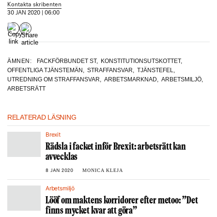
Kontakta skribenten
SD: Fredrik Lindahl: vill se ett utökat straffansvar för tjänstefel
30 JAN 2020 | 06:00
och anser att det är problematiskt att förment opolitiska tjänstemän
deltar i politiska upprop på arbetsplatsen, höga myndighetschefer
uttrycker sig politiskt i sociala medier eller uniformerad yrkens
personal inte bara tillåts utan även uppmanas att delta i
opinionsbildande manifestationer på arbetstid.
ÄMNEN:
FACKFÖRBUNDET ST
,
KONSTITUTIONSUTSKOTTET
,
OFFENTLIGA TJÄNSTEMÄN
,
STRAFFANSVAR
,
TJÄNSTEFEL
,
UTREDNING OM STRAFFANSVAR
,
ARBETSMARKNAD
,
ARBETSMILJÖ
,
C: Per Schöldberg: vill se större personligt ansvar, även om
ARBETSRÄTT
myndigheten har det yttersta ansvaret.
L: Tina Acketoft: anser att frågan är komplex och behöver
RELATERAD LÄSNING
utredas.
Brexit
S: Hans Ekström: frågan är komplicerad och behöver utredas. Det
Rädsla i facket inför Brexit: arbetsrätt kan
finns redan i dag sanktionsmöjligheter.
avvecklas
MONICA KLEJA
8 JAN 2020
MP: Camilla Hansén: tror inte på fler och hårdare straff för
tjänstefel.
Arbetsmiljö
Lööf om maktens korridorer efter metoo: ”Det
V: Anastasia von Born: V är nöjda med dagens modell. Vill inte
finns mycket kvar att göra”
utöka straffansvaret.