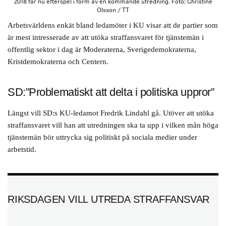
2018 får nu efterspel i form av en kommande utredning. Foto: Christine
Olsson / TT
Arbetsvärldens enkät bland ledamöter i KU visar att de partier som
är mest intresserade av att utöka straffansvaret för tjänstemän i
offentlig sektor i dag är Moderaterna, Sverigedemokraterna,
Kristdemokraterna och Centern.
SD:”Problematiskt att delta i politiska uppror”
Längst vill SD:s KU-ledamot Fredrik Lindahl gå. Utöver att utöka
straffansvaret vill han att utredningen ska ta upp i vilken mån höga
tjänstemän bör uttrycka sig politiskt på sociala medier under
arbetstid.
RIKSDAGEN VILL UTREDA STRAFFANSVAR