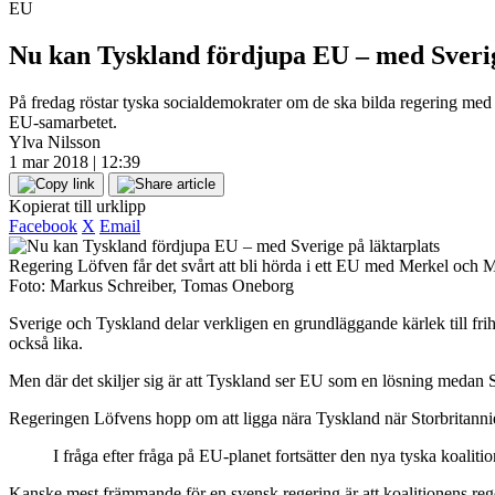
EU
Nu kan Tyskland fördjupa EU – med Sverig
På fredag röstar tyska socialdemokrater om de ska bilda regering me
EU-samarbetet.
Ylva Nilsson
1 mar 2018 | 12:39
Kopierat till urklipp
Facebook
X
Email
Regering Löfven får det svårt att bli hörda i ett EU med Merkel och Ma
Foto: Markus Schreiber, Tomas Oneborg
Sverige och Tyskland delar verkligen en grundläggande kärlek till frih
också lika.
Men där det skiljer sig är att Tyskland ser EU som en lösning medan Sv
Regeringen Löfvens hopp om att ligga nära Tyskland när Storbritannie
I fråga efter fråga på EU-planet fortsätter den nya tyska koaliti
Kanske mest främmande för en svensk regering är att koalitionens rege