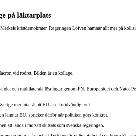
e på läktarplats
d Merkels kristdemokrater. Regeringen Löfven hamnar allt mer på kolli
cron vid rodret. Bilden är ett kollage.
andel och multilaterala lösningar genom FN, Europarådet och Nato. Politi
erige mer lutar åt att EU är ett nödvändigt ont.
n lämnar EU, spricker därför när politiken görs konkret.
onen att landa i motsatt slutsats som svenska regeringen.
ringsprogram slår fast att Tyskland är villigt att betala en högre EU-