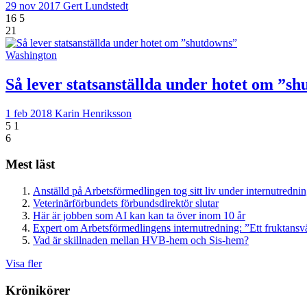
29 nov 2017
Gert Lundstedt
16
5
21
Washington
Så lever statsanställda under hotet om ”s
1 feb 2018
Karin Henriksson
5
1
6
Mest läst
Anställd på Arbetsförmedlingen tog sitt liv under internutredni
Veterinärförbundets förbundsdirektör slutar
Här är jobben som AI kan kan ta över inom 10 år
Expert om Arbetsförmedlingens internutredning: ”Ett fruktansv
Vad är skillnaden mellan HVB-hem och Sis-hem?
Visa fler
Krönikörer