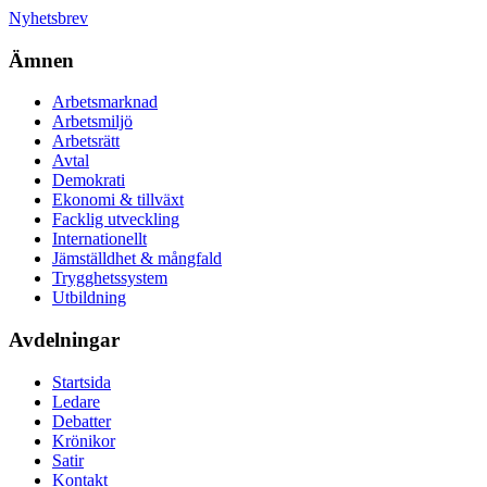
Nyhetsbrev
Ämnen
Arbetsmarknad
Arbetsmiljö
Arbetsrätt
Avtal
Demokrati
Ekonomi & tillväxt
Facklig utveckling
Internationellt
Jämställdhet & mångfald
Trygghetssystem
Utbildning
Avdelningar
Startsida
Ledare
Debatter
Krönikor
Satir
Kontakt