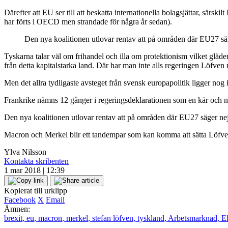
Därefter att EU ser till att beskatta internationella bolagsjättar, sär
har förts i OECD men strandade för några år sedan).
Den nya koalitionen utlovar rentav att på områden där EU27 sä
Tyskarna talar väl om frihandel och illa om protektionism vilket gläd
från detta kapitalstarka land. Där har man inte alls regeringen Löfven
Men det allra tydligaste avsteget från svensk europapolitik ligger no
Frankrike nämns 12 gånger i regeringsdeklarationen som en kär och nä
Den nya koalitionen utlovar rentav att på områden där EU27 säger nej
Macron och Merkel blir ett tandempar som kan komma att sätta Löfven
Ylva Nilsson
Kontakta skribenten
1 mar 2018 | 12:39
Kopierat till urklipp
Facebook
X
Email
Ämnen:
brexit
,
eu
,
macron
,
merkel
,
stefan löfven
,
tyskland
,
Arbetsmarknad
,
E