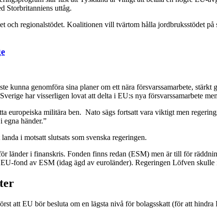
ed Storbritanniens uttåg.
t och regionalstödet. Koalitionen vill tvärtom hålla jordbruksstödet på 
ge
måste kunna genomföra sina planer om ett nära försvarssamarbete, stärkt
Sverige har visserligen lovat att delta i EU:s nya försvarssamarbete men
 detta europeiska militära ben. Nato sägs fortsatt vara viktigt men rege
i egna händer.”
t landa i motsatt slutsats som svenska regeringen.
ör länder i finanskris. Fonden finns redan (ESM) men är till för räddnin
U-fond av ESM (idag ägd av euroländer). Regeringen Löfven skulle int
ter
rst att EU bör besluta om en lägsta nivå för bolagsskatt (för att hindr