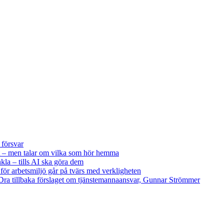
 försvar
 – men talar om vilka som hör hemma
kla – tills AI ska göra dem
 för arbetsmiljö går på tvärs med verkligheten
ra tillbaka förslaget om tjänstemannaansvar, Gunnar Strömmer