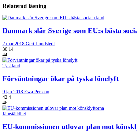
Relaterad läsning
Danmark slår Sverige som EU:s bästa soci
2 mar 2018
Gert Lundstedt
30
14
44
Tyskland
Förväntningar ökar på tyska lönelyft
9 jan 2018
Ewa Persson
42
4
46
Jämställdhet
EU-kommissionen utlovar plan mot könskl