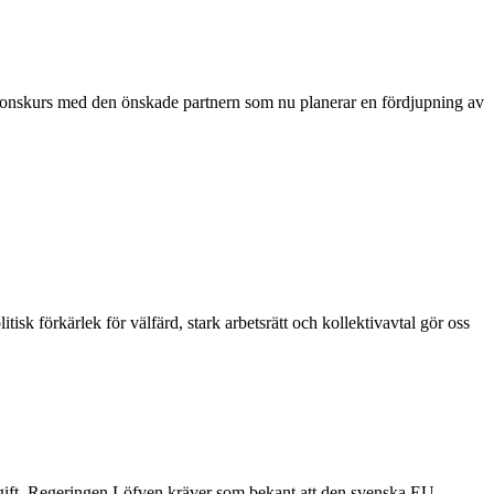
sionskurs med den önskade partnern som nu planerar en fördjupning av
sk förkärlek för välfärd, stark arbetsrätt och kollektivavtal gör oss
avgift. Regeringen Löfven kräver som bekant att den svenska EU-