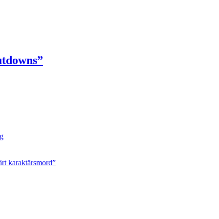
hutdowns”
ng
ärt karaktärsmord”