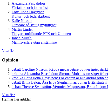
Alexandra Pascalidou
Författare och journalist
Lotta Ilona Häyrynen
Kultur- och ledarskribent
Kalle Nilsson
Utredare på statlig myndighet
Martin Linder
Tidigare ordförande PTK och Unionen
Johan Murén
Mångsysslare utan anställning
Visa fler
Opinion
debatt
Caroline Nilsson:
Rädda medarbetare bygger inget starkt
krönika
Alexandra Pascalidou:
Simona Mohamsson säger frihet
krönika
Lotta Ilona Häyrynen:
För chefen är alla andras jobb en
debatt
Britta Lejon, Åsa Erba Stenhammar:
Johan Britz strategi
debatt
Therese Svanström, Veronica Magnusson, Britta Lejon:
D
Visa fler
Hämtar fler artiklar