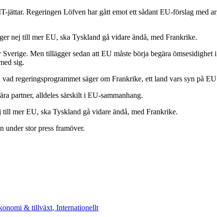
skilt IT-jättar. Regeringen Löfven har gått emot ett sådant EU-förslag me
ger nej till mer EU, ska Tyskland gå vidare ändå, med Frankrike.
er Sverige. Men tillägger sedan att EU måste börja begära ömsesidighet 
 med sig.
g i vad regeringsprogrammet säger om Frankrike, ett land vars syn på EU
ra partner, alldeles särskilt i EU-sammanhang.
 till mer EU, ska Tyskland gå vidare ändå, med Frankrike.
 under stor press framöver.
konomi & tillväxt
,
Internationellt