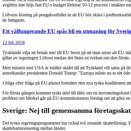
avgiften inte höjs fast EU:s budget förlorar 10-12 procent i intäkter m
Löfvens lösning på pengabortfallet är att EU bör skära i jordbruksstöde
de fattigaste.
Ett välfungerande EU spås bli en utmaning för Sveri
12 feb 2018
Tysklands vilja att betala mer till EU beror på att man anser att EU 
gillas av regeringen Löfven medan det finns en tvekan om den första. 
Men misstro mot USA är istället skälet till att Tyskland vill satsa på
amerikanske presidenten Donald Trump: ”Europa måste nu ta sitt öde 
I fråga efter fråga på EU-planet fortsätter den nya tyska koalitionen at
För första gången kommer tyskt stöd till idén om en investeringsfond f
problem om Merkel går på EU-kommissionens förslag om att göra en E
Sverige: Nej till gemensamma företagsskat
Det tyska regeringsprogrammet har också två oroande skatteförslag. Fö
skatteharmonisering mellan länder.