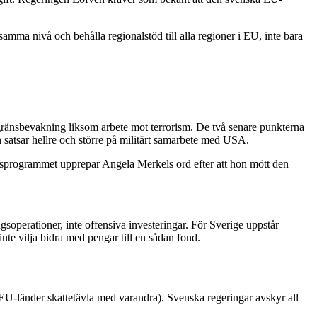
samma nivå och behålla regionalstöd till alla regioner i EU, inte bara
 gränsbevakning liksom arbete mot terrorism. De två senare punkterna
 satsar hellre och större på militärt samarbete med USA.
ringsprogrammet upprepar Angela Merkels ord efter att hon mött den
gsoperationer, inte offensiva investeringar. För Sverige uppstår
e vilja bidra med pengar till en sådan fond.
a EU-länder skattetävla med varandra). Svenska regeringar avskyr all