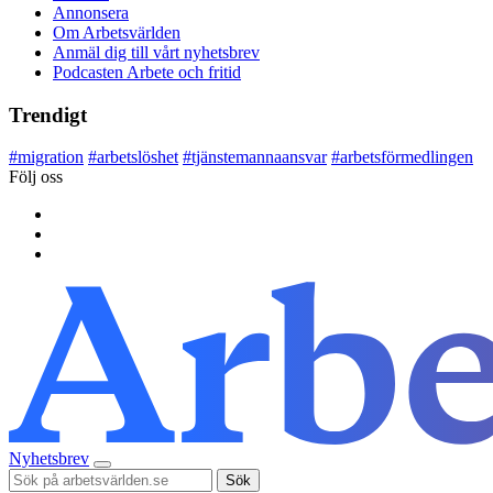
Annonsera
Om Arbetsvärlden
Anmäl dig till vårt nyhetsbrev
Podcasten Arbete och fritid
Trendigt
#
migration
#
arbetslöshet
#
tjänstemannaansvar
#
arbetsförmedlingen
Följ oss
Nyhetsbrev
Sök