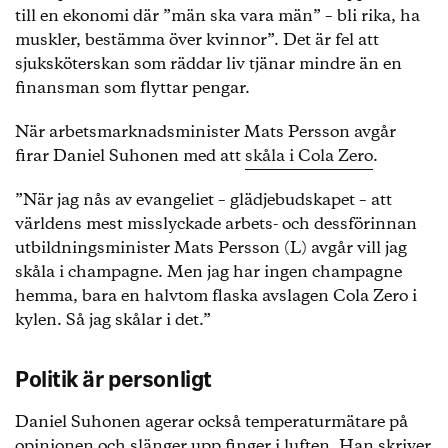
till en ekonomi där ”män ska vara män” – bli rika, ha
muskler, bestämma över kvinnor”. Det är fel att
sjuksköterskan som räddar liv tjänar mindre än en
finansman som flyttar pengar.
När arbetsmarknadsminister Mats Persson avgår
firar Daniel Suhonen med att
skåla i Cola Zero
.
”När jag nås av evangeliet – glädjebudskapet – att
världens mest misslyckade arbets- och dessförinnan
utbildningsminister Mats Persson (L) avgår vill jag
skåla i champagne. Men jag har ingen champagne
hemma, bara en halvtom flaska avslagen Cola Zero i
kylen. Så jag skålar i det.”
Politik är personligt
Daniel Suhonen agerar också temperaturmätare på
opinionen och slänger upp finger i luften. Han skriver