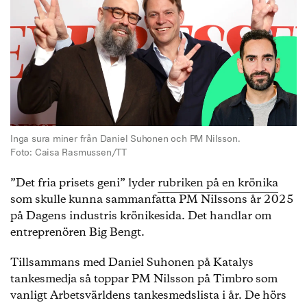
Inga sura miner från Daniel Suhonen och PM Nilsson.
Foto: Caisa Rasmussen/TT
”Det fria prisets geni” lyder
rubriken på en krönika
som skulle kunna sammanfatta PM Nilssons år 2025
på Dagens industris krönikesida. Det handlar om
entreprenören Big Bengt.
Tillsammans med Daniel Suhonen på Katalys
tankesmedja så toppar PM Nilsson på Timbro som
vanligt Arbetsvärldens tankesmedslista i år. De hörs