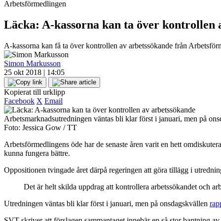
Arbetsförmedlingen
Läcka: A-kassorna kan ta över kontrollen 
A-kassorna kan få ta över kontrollen av arbetssökande från Arbetsför
Simon Markusson
25 okt 2018 | 14:05
Kopierat till urklipp
Facebook
X
Email
Arbetsmarknadsutredningen väntas bli klar först i januari, men på on
Foto: Jessica Gow / TT
Arbetsförmedlingens öde har de senaste åren varit en hett omdiskuterad
kunna fungera bättre.
Oppositionen tvingade året därpå regeringen att göra tillägg i utredn
Det är helt skilda uppdrag att kontrollera arbetssökandet och ar
Utredningen väntas bli klar först i januari, men på onsdagskvällen
rap
SVT skriver att förslagen sammantaget innebär en så stor bantning av