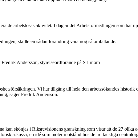
lera de arbetslösas aktivitet. I dag är det Arbetsförmedlingen som har upp
dlingen, skulle en sådan förändring vara nog så omfattande.
säger Fredrik Andersson, styrelseordförande på ST inom
öshetsförsäkringen. Vi har tillgång till hela den arbetssökandes histori
ning, säger Fredrik Andersson.
na kan skönjas i Riksrevisionens granskning som visar att de 27 olika 
gatorisk a-kassa, en idé som möter motstånd hos de tre fackliga centra