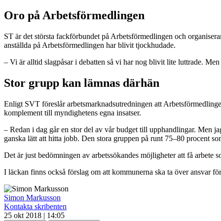
Oro på Arbetsförmedlingen
ST är det största fackförbundet på Arbetsförmedlingen och organiser
anställda på Arbetsförmedlingen har blivit tjockhudade.
– Vi är alltid slagpåsar i debatten så vi har nog blivit lite luttrade.
Stor grupp kan lämnas därhän
Enligt SVT föreslår arbetsmarknadsutredningen att Arbetsförmedlingen a
komplement till myndighetens egna insatser.
– Redan i dag går en stor del av vår budget till upphandlingar. Men ja
ganska lätt att hitta jobb. Den stora gruppen på runt 75–80 procent som
Det är just bedömningen av arbetssökandes möjligheter att få arbete s
I läckan finns också förslag om att kommunerna ska ta över ansvar för
Simon Markusson
Kontakta skribenten
25 okt 2018 | 14:05