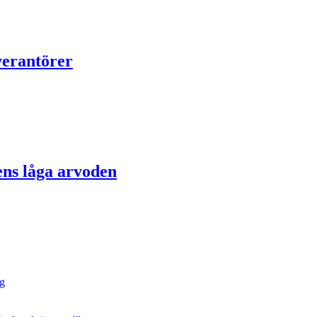
verantörer
ens låga arvoden
ng