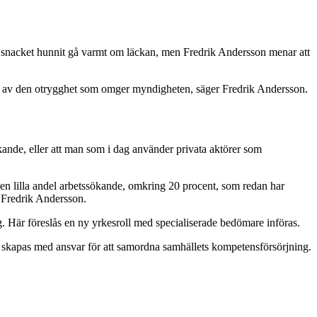
e snacket hunnit gå varmt om läckan, men Fredrik Andersson menar att
 grund av den otrygghet som omger myndigheten, säger Fredrik Andersson.
ökande, eller att man som i dag använder privata aktörer som
 den lilla andel arbetssökande, omkring 20 procent, som redan har
r Fredrik Andersson.
. Här föreslås en ny yrkesroll med specialiserade bedömare införas.
ka skapas med ansvar för att samordna samhällets kompetensförsörjning.