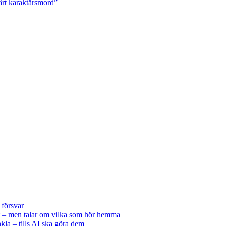
ärt karaktärsmord”
 försvar
 – men talar om vilka som hör hemma
kla – tills AI ska göra dem