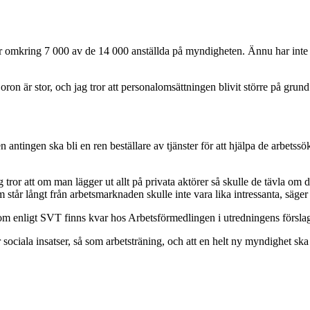
ar omkring 7 000 av de 14 000 anställda på myndigheten. Ännu har int
 Men oron är stor, och jag tror att personalomsättningen blivit större på
ntingen ska bli en ren beställare av tjänster för att hjälpa de arbetss
g tror att om man lägger ut allt på privata aktörer så skulle de tävla om
 står långt från arbetsmarknaden skulle inte vara lika intressanta, säge
om enligt SVT finns kvar hos Arbetsförmedlingen i utredningens förslag
 sociala insatser, så som arbetsträning, och att en helt ny myndighet s