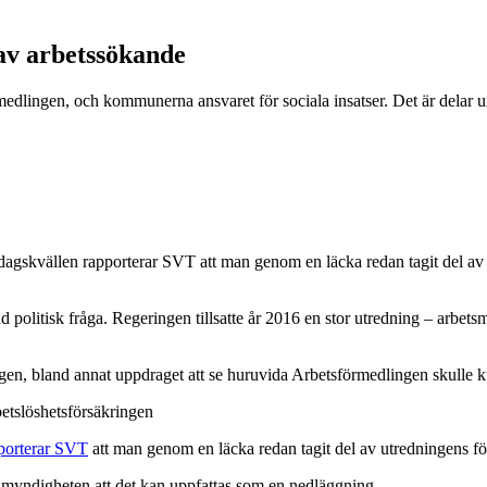
av arbetssökande
medlingen, och kommunerna ansvaret för sociala insatser. Det är delar 
sdagskvällen rapporterar SVT att man genom en läcka redan tagit del av 
 politisk fråga. Regeringen tillsatte år 2016 en stor utredning – arbet
ingen, bland annat uppdraget att se huruvida Arbetsförmedlingen skulle
betslöshetsförsäkringen
porterar SVT
att man genom en läcka redan tagit del av utredningens fö
 myndigheten att det kan uppfattas som en nedläggning.