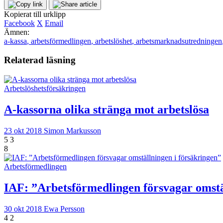
Kopierat till urklipp
Facebook
X
Email
Ämnen:
a-kassa
,
arbetsförmedlingen
,
arbetslöshet
,
arbetsmarknadsutredningen
Relaterad läsning
Arbetslöshetsförsäkringen
A-kassorna olika stränga mot arbetslösa
23 okt 2018
Simon Markusson
5
3
8
Arbetsförmedlingen
IAF: ”Arbetsförmedlingen försvagar omstä
30 okt 2018
Ewa Persson
4
2