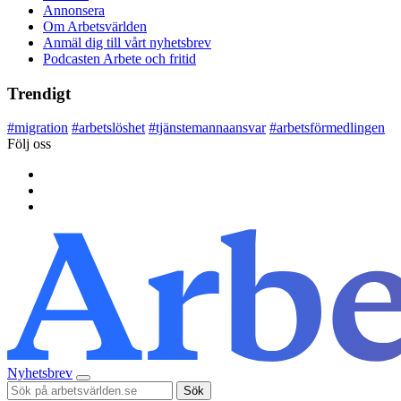
Annonsera
Om Arbetsvärlden
Anmäl dig till vårt nyhetsbrev
Podcasten Arbete och fritid
Trendigt
#
migration
#
arbetslöshet
#
tjänstemannaansvar
#
arbetsförmedlingen
Följ oss
Nyhetsbrev
Sök