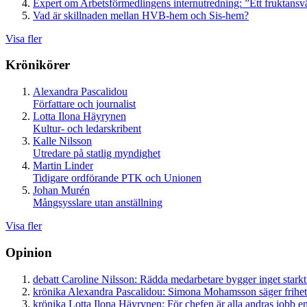
Expert om Arbetsförmedlingens internutredning: ”Ett fruktansv
Vad är skillnaden mellan HVB-hem och Sis-hem?
Visa fler
Krönikörer
Alexandra Pascalidou
Författare och journalist
Lotta Ilona Häyrynen
Kultur- och ledarskribent
Kalle Nilsson
Utredare på statlig myndighet
Martin Linder
Tidigare ordförande PTK och Unionen
Johan Murén
Mångsysslare utan anställning
Visa fler
Opinion
debatt
Caroline Nilsson:
Rädda medarbetare bygger inget starkt
krönika
Alexandra Pascalidou:
Simona Mohamsson säger frihet
krönika
Lotta Ilona Häyrynen:
För chefen är alla andras jobb en