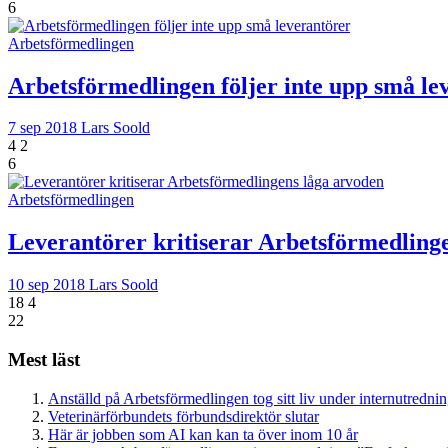
6
Arbetsförmedlingen
Arbetsförmedlingen följer inte upp små le
7 sep 2018
Lars Soold
4
2
6
Arbetsförmedlingen
Leverantörer kritiserar Arbetsförmedling
10 sep 2018
Lars Soold
18
4
22
Mest läst
Anställd på Arbetsförmedlingen tog sitt liv under internutredni
Veterinärförbundets förbundsdirektör slutar
Här är jobben som AI kan kan ta över inom 10 år