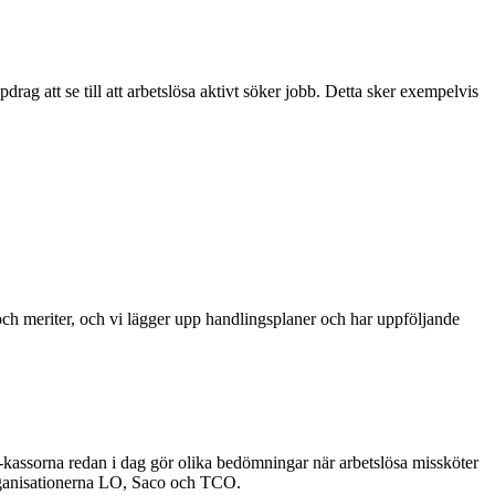
drag att se till att arbetslösa aktivt söker jobb. Detta sker exempelvis
k och meriter, och vi lägger upp handlingsplaner och har uppföljande
a-kassorna redan i dag gör olika bedömningar när arbetslösa missköter
lorganisationerna LO, Saco och TCO.