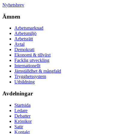
Nyhetsbrev
Ämnen
Arbetsmarknad
Arbetsmiljö
Arbetsrätt
Avtal
Demokrati
Ekonomi & tillväxt
Facklig utveckling
Internationellt
Jämställdhet & mångfald
Trygghetssystem
Utbildning
Avdelningar
Startsida
Ledare
Debatter
Krönikor
Satir
Kontakt