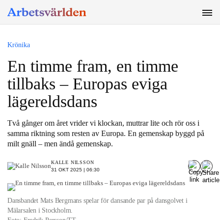
SÖK
Krönika
En timme fram, en timme
tillbaks – Europas eviga
lägereldsdans
Två gånger om året vrider vi klockan, muttrar lite och rör oss i
samma riktning som resten av Europa. En gemenskap byggd på
milt gnäll – men ändå gemenskap.
KALLE NILSSON
31 OKT 2025 | 06:30
Dansbandet Mats Bergmans spelar för dansande par på dansgolvet i
Mälarsalen i Stockholm.