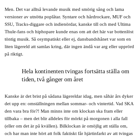
Men. Det var alltså levande musik med smörig sång och lama
versioner av utnötta poplåtar. Syntare och hårdrockare, MUF och
SSU, Tracks-diggare och indienördar, kanske till och med Ultima
Thule-fans och hiphopare kunde enas om att det här var bottenlöst
töntig musik. Så osympatiskt eller ej, dansbandshånet var som en
liten lägereld att samlas kring, där ingen ändå var arg eller upprörd
på riktigt.
Hela kontinenten tvingas fortsätta ställa om
tiden, två gånger om året
Kanske är det brist på sådana lägereldar idag, men såhär års dyker
det upp en: omställningen mellan sommar- och vintertid. Vad SKA
den vara bra för?! Man minns inte om klockan ska fram eller
tillbaka – men det blir alldeles för mörkt på morgonen i alla fall
(eller om det är på kvällen). Bilklockan är omöjlig att ställa om,
och har man inte hört att folk faktiskt får hjärtinfarkt av att tvingas