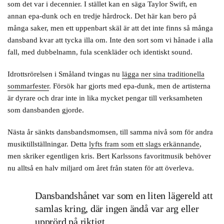
som det var i decennier. I stället kan en säga Taylor Swift, en
annan epa-dunk och en tredje hårdrock. Det här kan bero på
många saker, men ett uppenbart skäl är att det inte finns så många
dansband kvar att tycka illa om. Inte den sort som vi hånade i alla
fall, med dubbelnamn, fula scenkläder och identiskt sound.
Idrottsrörelsen i Småland tvingas nu
lägga ner sina traditionella
sommarfester
. Försök har gjorts med epa-dunk, men de artisterna
är dyrare och drar inte in lika mycket pengar till verksamheten
som dansbanden gjorde.
Nästa år sänkts dansbandsmomsen, till samma nivå som för andra
musiktillställningar. Detta
lyfts fram som ett slags erkännande
,
men skriker egentligen kris. Bert Karlssons favoritmusik behöver
nu alltså en halv miljard om året från staten för att överleva.
Dansbandshånet var som en liten lägereld att
samlas kring, där ingen ändå var arg eller
upprörd på riktigt