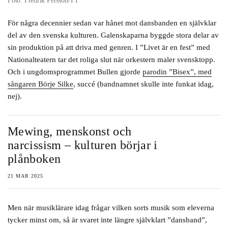
Foto: Fredrik Persson/TT
För några decennier sedan var hånet mot dansbanden en självklar
del av den svenska kulturen. Galenskaparna byggde stora delar av
sin produktion på att driva med genren. I ”Livet är en fest” med
Nationalteatern tar det roliga slut när orkestern maler svensktopp.
Och i ungdomsprogrammet Bullen gjorde
parodin ”Bisex”, med
sångaren Börje Silke
, succé (bandnamnet skulle inte funkat idag,
nej).
Mewing, menskonst och
narcissism – kulturen börjar i
plånboken
21 MAR 2025
Men när musiklärare idag frågar vilken sorts musik som eleverna
tycker minst om, så är svaret inte längre självklart ”dansband”,