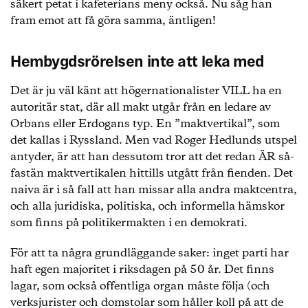
säkert petat i kafeterians meny också. Nu såg han
fram emot att få göra samma, äntligen!
Hembygdsrörelsen inte att leka med
Det är ju väl känt att högernationalister VILL ha en
autoritär stat, där all makt utgår från en ledare av
Orbans eller Erdogans typ. En ”maktvertikal”, som
det kallas i Ryssland. Men vad Roger Hedlunds utspel
antyder, är att han dessutom tror att det redan ÄR så-
fastän maktvertikalen hittills utgått från fienden. Det
naiva är i så fall att han missar alla andra maktcentra,
och alla juridiska, politiska, och informella hämskor
som finns på politikermakten i en demokrati.
För att ta några grundläggande saker: inget parti har
haft egen majoritet i riksdagen på 50 år. Det finns
lagar, som också offentliga organ måste följa (och
verksjurister och domstolar som håller koll på att de