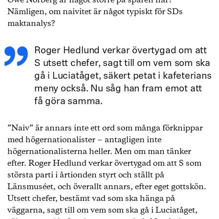
Owe Norberg är något större på spåren här?
Nämligen, om naivitet är något typiskt för SDs
maktanalys?
Roger Hedlund verkar övertygad om att
S utsett chefer, sagt till om vem som ska
gå i Luciatåget, säkert petat i kafeterians
meny också. Nu såg han fram emot att
få göra samma.
”Naiv” är annars inte ett ord som många förknippar
med högernationalister − antagligen inte
högernationalisterna heller. Men om man tänker
efter. Roger Hedlund verkar övertygad om att S som
största parti i årtionden styrt och ställt på
Länsmuséet, och överallt annars, efter eget gottskön.
Utsett chefer, bestämt vad som ska hänga på
väggarna, sagt till om vem som ska gå i Luciatåget,