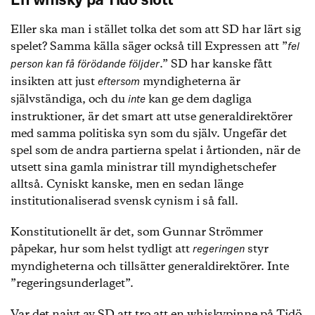
En whisky på Tidö slott
Eller ska man i stället tolka det som att SD har lärt sig
spelet? Samma källa säger också till Expressen att ”
fel
.” SD har kanske fått
person kan få förödande följder
insikten att just
myndigheterna är
eftersom
självständiga, och du
kan ge dem dagliga
inte
instruktioner, är det smart att utse generaldirektörer
med samma politiska syn som du själv. Ungefär det
spel som de andra partierna spelat i årtionden, när de
utsett sina gamla ministrar till myndighetschefer
alltså. Cyniskt kanske, men en sedan länge
institutionaliserad svensk cynism i så fall.
Konstitutionellt är det, som Gunnar Strömmer
påpekar, hur som helst tydligt att
styr
regeringen
myndigheterna och tillsätter generaldirektörer. Inte
”regeringsunderlaget”.
Var det naivt av SD att tro att en whiskypinne på Tidö