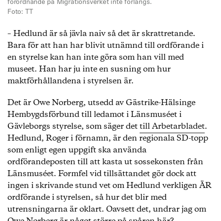
förordnande på Migrationsverket inte förlängs.
Foto: TT
– Hedlund är så jävla naiv så det är skrattretande.
Bara för att han har blivit utnämnd till ordförande i
en styrelse kan han inte göra som han vill med
museet. Han har ju inte en susning om hur
maktförhållandena i styrelsen är.
Det är Owe Norberg, utsedd av Gästrike-Hälsinge
Hembygdsförbund till ledamot i Länsmuséet i
Gävleborgs styrelse, som säger det
till Arbetarbladet
.
Hedlund, Roger i förnamn, är den regionala SD-topp
som enligt egen uppgift ska använda
ordförandeposten till att kasta ut sossekonsten från
Länsmuséet. Formfel vid tillsättandet gör dock att
ingen i skrivande stund vet om Hedlund verkligen ÄR
ordförande i styrelsen, så hur det blir med
utrensningarna är oklart. Oavsett det, undrar jag om