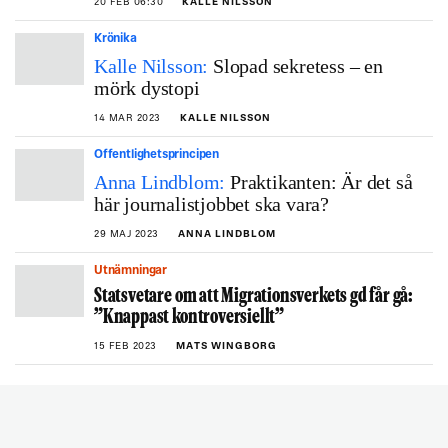
20 FEB 06:30
KALLE NILSSON
Krönika
Kalle Nilsson:
Slopad sekretess – en
mörk dystopi
14 MAR 2023
KALLE NILSSON
Offentlighetsprincipen
Anna Lindblom:
Praktikanten: Är det så
här journalistjobbet ska vara?
29 MAJ 2023
ANNA LINDBLOM
Utnämningar
Statsvetare om att Migrationsverkets gd får gå:
”Knappast kontroversiellt”
15 FEB 2023
MATS WINGBORG