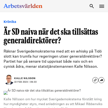
SÖK
Krönika
Är SD naiva när det ska tillsättas
generaldirektörer?
Räknar Sverigedemokraterna med att en whisky på Tidö
slott kan trumfa hur regeringen utser generaldirektörer?
Partiet har på senare tid uppvisat både naiv och en
cynisk ådra, menar statstjänstemannen Kalle Nilsson.
KALLE NILSSON
22 FEB 2023 | 06:30
Kalle Nillsson om hur mycket Sverigedemokraterna förstått kring
hur myndigheter styrs, med anledningen av att Mikael Ribbenviks