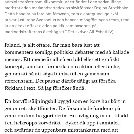
administratörer som tillkommit. Värst är det i den sedan länge
moderatledda marknadsortodoxins skyltfönster Region Stockholm.
Detta handlar nu inte om försynen, som av outgrundliga skäl
prövar just Irene Svenonius och hennes mångförslagna team, utan
är en direkt effekt av den politik som baserats på
marknadskrafternas överhöghet." Det skriver Ali Esbati (V).
Ibland, ja allt oftare, får man bara lust att
kommentera somliga politiska debatter med så kallade
memes. Ett meme är alltså en bild eller ett grafiskt
koncept, som kan förmedla en reaktion eller tanke,
genom att så att säga blinka till en gemensam
referensram. Det passar därför dåligt att försöka
förklara i text. Så jag försöker ändå.
En korvförsäljningsbil byggd som en korv har kört in
genom ett skyltfönster. De församlade funderar på
vem som kan ha gjort detta. En livlig ung man – klädd
i en helkropps korvdräkt – dyker då upp i samtalet,
och avfärdar de uppenbara misstankarna med att