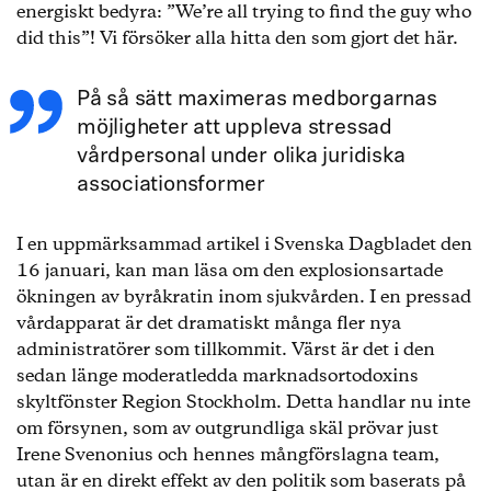
energiskt bedyra: ”We’re all trying to find the guy who
did this”! Vi försöker alla hitta den som gjort det här.
På så sätt maximeras medborgarnas
möjligheter att uppleva stressad
vårdpersonal under olika juridiska
associationsformer
I en uppmärksammad artikel i Svenska Dagbladet den
16 januari, kan man läsa om den explosionsartade
ökningen av byråkratin inom sjukvården. I en pressad
vårdapparat är det dramatiskt många fler nya
administratörer som tillkommit. Värst är det i den
sedan länge moderatledda marknadsortodoxins
skyltfönster Region Stockholm. Detta handlar nu inte
om försynen, som av outgrundliga skäl prövar just
Irene Svenonius och hennes mångförslagna team,
utan är en direkt effekt av den politik som baserats på