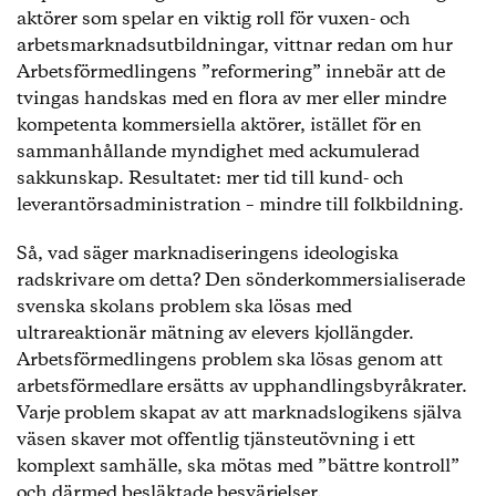
aktörer som spelar en viktig roll för vuxen- och
arbetsmarknadsutbildningar, vittnar redan om hur
Arbetsförmedlingens ”reformering” innebär att de
tvingas handskas med en flora av mer eller mindre
kompetenta kommersiella aktörer, istället för en
sammanhållande myndighet med ackumulerad
sakkunskap. Resultatet: mer tid till kund- och
leverantörsadministration – mindre till folkbildning.
Så, vad säger marknadiseringens ideologiska
radskrivare om detta? Den sönderkommersialiserade
svenska skolans problem ska lösas med
ultrareaktionär mätning av elevers kjollängder.
Arbetsförmedlingens problem ska lösas genom att
arbetsförmedlare ersätts av upphandlingsbyråkrater.
Varje problem skapat av att marknadslogikens själva
väsen skaver mot offentlig tjänsteutövning i ett
komplext samhälle, ska mötas med ”bättre kontroll”
och därmed besläktade besvärjelser.