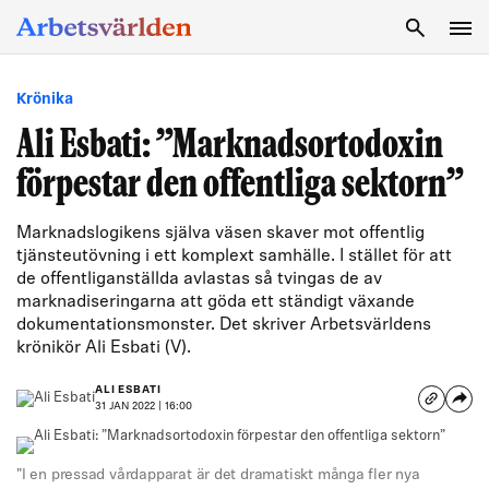
SÖK
Krönika
Ali Esbati: ”Marknadsortodoxin
förpestar den offentliga sektorn”
Marknadslogikens själva väsen skaver mot offentlig
tjänsteutövning i ett komplext samhälle. I stället för att
de offentliganställda avlastas så tvingas de av
marknadiseringarna att göda ett ständigt växande
dokumentationsmonster. Det skriver Arbetsvärldens
krönikör Ali Esbati (V).
ALI ESBATI
31 JAN 2022 | 16:00
"I en pressad vårdapparat är det dramatiskt många fler nya