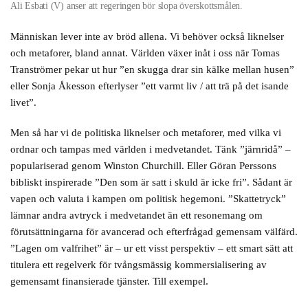
Ali Esbati (V) anser att regeringen bör slopa överskottsmålen.
Människan lever inte av bröd allena. Vi behöver också liknelser
och metaforer, bland annat. Världen växer inåt i oss när Tomas
Tranströmer pekar ut hur ”en skugga drar sin kälke mellan husen”
eller Sonja Åkesson efterlyser ”ett varmt liv / att trä på det isande
livet”.
Men så har vi de politiska liknelser och metaforer, med vilka vi
ordnar och tampas med världen i medvetandet. Tänk ”järnridå” –
populariserad genom Winston Churchill. Eller Göran Perssons
bibliskt inspirerade ”Den som är satt i skuld är icke fri”. Sådant är
vapen och valuta i kampen om politisk hegemoni. ”Skattetryck”
lämnar andra avtryck i medvetandet än ett resonemang om
förutsättningarna för avancerad och efterfrågad gemensam välfärd.
”Lagen om valfrihet” är – ur ett visst perspektiv – ett smart sätt att
titulera ett regelverk för tvångsmässig kommersialisering av
gemensamt finansierade tjänster. Till exempel.