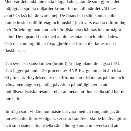
Men var det ändå inte detta idoga ladusparande som gjorde det
möjligt att sprätta miljarder kronor hit och dit när det väl blev
akut? Också här är svaret nej. De finansiella stöd som snabbt
kunde beslutas till företag och hushåll (och vars exakta utformning
och fördelning man kan och bör diskutera) hämtas inte ur några
lador. De uppstod i och med att de beslutades och utbetalades.
Och det som tog tid att fixa, gjorde det för att det fanns reella
flaskhalsar.
Den svenska statsskulden (brutto!) är idag bland de lägsta i EU.
Den ligger på under 30 procent av BNP. EU-genomsnitt är cirka
90 procent. Betydelsen av de siffrorna kan diskuteras på kors och
tvärs, men någon egentlig påverkan på möjligheterna att
mobilisera fysiska resurser eller att betala ut finansiella stöd har de
inte haft.
En fråga som vi däremot måste besvara med ett rungande ja, är
huruvida det finns viktiga saker som framöver skulle behöva göras
och som statens finansiella särställning kunde medverka till att