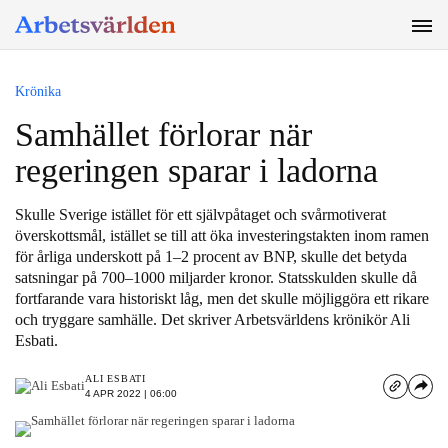
SÖK
Krönika
Samhället förlorar när
regeringen sparar i ladorna
Skulle Sverige istället för ett självpåtaget och svårmotiverat
överskottsmål, istället se till att öka investeringstakten inom ramen
för årliga underskott på 1–2 procent av BNP, skulle det betyda
satsningar på 700–1000 miljarder kronor. Statsskulden skulle då
fortfarande vara historiskt låg, men det skulle möjliggöra ett rikare
och tryggare samhälle. Det skriver Arbetsvärldens krönikör Ali
Esbati.
ALI ESBATI
4 APR 2022 | 06:00