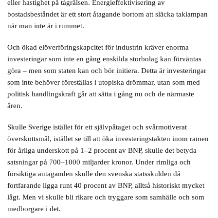
eller hastighet på tågrälsen. Energieffektivisering av
bostadsbeståndet är ett stort åtagande bortom att släcka taklampan
när man inte är i rummet.
Och ökad elöverföringskapcitet för industrin kräver enorma
investeringar som inte en gång enskilda storbolag kan förväntas
göra – men som staten kan och bör initiera. Detta är investeringar
som inte behöver föreställas i utopiska drömmar, utan som med
politisk handlingskraft går att sätta i gång nu och de närmaste
åren.
Skulle Sverige istället för ett självpåtaget och svårmotiverat
överskottsmål, istället se till att öka investeringstakten inom ramen
för årliga underskott på 1–2 procent av BNP, skulle det betyda
satsningar på 700–1000 miljarder kronor. Under rimliga och
försiktiga antaganden skulle den svenska statsskulden då
fortfarande ligga runt 40 procent av BNP, alltså historiskt mycket
lågt. Men vi skulle bli rikare och tryggare som samhälle och som
medborgare i det.