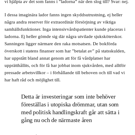
vi hjälpta av det som fanns i ”ladorna” när den slog till? Svar: nej.
I dessa imaginära lador fanns ingen skyddsutrustning, ej heller
några andra reserver för extraordinär försörjning av viktiga
samhällsfunktioner. Inga intensivvårdspatienter kunde placeras i
ladorna. Ej heller gömde sig där några utvilade sjuksköterskor.
Sanningen ligger närmare den raka motsatsen. De bokförda
överskott i statens finanser som har ”betalat av” på statsskulden,
har uppstått bland annat genom att för få vårdplatser har
upprätthållits, och för få har jobbat inom sjukvården, med alltför
pressade arbetsvillkor – i förhållande till behoven och till vad vi
har haft råd och möjlighet till.
Detta är investeringar som inte behöver
föreställas i utopiska drömmar, utan som
med politisk handlingskraft går att sätta i
gång nu och de närmaste åren