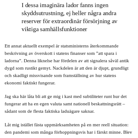
I dessa imaginära lador fanns ingen
skyddsutrustning, ej heller några andra
reserver för extraordinär försörjning av
viktiga samhällsfunktioner
Ett annat aktuellt exempel är statsministerns återkommande
beskrivning av överskott i statens finanser som ”att spara i
ladorna”. Denna liknelse har fördelen av att signalera såväl antik
dygd som rustikt gemyt. Nackdelen är att den är djupt, grundligt
och skadligt missvisande som framställning av hur statens
ekonomi faktiskt fungerar.
Jag ska här låta bli att ge mig i kast med subtiliteter runt hur det
fungerar att ha en egen valuta samt nationell beskattningsrätt –
sådant som de flesta faktiska laduägare saknar.
Låt mig istället fästa uppmärksamheten på en mer reell situation:
den pandemi som många förhoppningsvis har i färskt minne. Blev