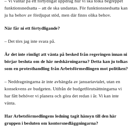
– Vi väntar på ett förtydligat uppdrag hur vi ska tolka begreppet
funktionsnedsatta – att de ska undantas. För funktionsnedsatta kan
ju ha behov av fördjupat stöd, men där finns olika behov.
När får ni ett förtydligande?
– Det törs jag inte svara på.
Är det inte rimligt att vänta på besked från regeringen innan ni
börjar besluta om de här nedskärningarna? Detta kan ju tolkas
som en protesthandling från Arbetsförmedlingen mot politiken?
– Neddragningarna är inte avhängda av januariavtalet, utan en
konsekvens av budgeten. Utifrån de budgetförutsättningarna vi
har fått behöver vi planera och göra det redan i år. Vi kan inte
vänta.
Har Arbetsförmedlingens ledning tagit hänsyn till den här
gruppen i besluten om kontorsnedläggningarna?