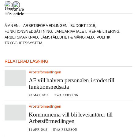
De senaste fem åren har sysselsättningsgraden ökat betydligt mer i
befolkningen än funktionsnedsatta, som ligger kvar på ungefär
ÄMNEN:
ARBETSFÖRMEDLINGEN
,
BUDGET 2019
,
samma sysselsättningsgrad hela tiden: drygt 60 procent mot
FUNKTIONSNEDSÄTTNING
,
JANUARIAVTALET
,
REHABILITERING
,
befolkningens 81 procent. Arbetslösheten är samtidigt nästan
ARBETSMARKNAD
,
JÄMSTÄLLDHET & MÅNGFALD
,
POLITIK
,
dubbelt så hög i gruppen: 11 procent mot 5,9 i befolkningen som
TRYGGHETSSYSTEM
helhet 2018.
Källa: Arbetsförmedlingen/SCB.
RELATERAD LÄSNING
Arbetsförmedlingen
AF vill halvera personalen i stödet till
funktionsnedsatta
28 MAR 2019
EWA PERSSON
Arbetsförmedlingen
Kommunerna vill bli leverantörer till
Arbetsförmedlingen
11 APR 2019
EWA PERSSON