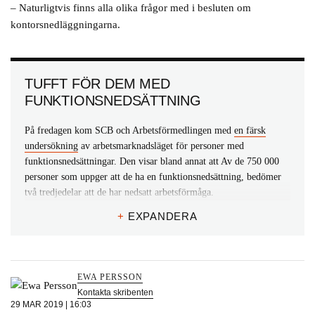
– Naturligtvis finns alla olika frågor med i besluten om
kontorsnedläggningarna.
TUFFT FÖR DEM MED
FUNKTIONSNEDSÄTTNING
På fredagen kom SCB och Arbetsförmedlingen med
en färsk
undersökning
av arbetsmarknadsläget för personer med
funktionsnedsättningar. Den visar bland annat att Av de 750 000
personer som uppger att de ha en funktionsnedsättning, bedömer
två tredjedelar att de har nedsatt arbetsförmåga.
+
EXPANDERA
I den senare gruppen har 80 procent behov av anpassningar eller
stöd för att utföra sitt arbete, 65 procent har behov av mer än en
typ av anpassning. Det vanligaste behovet av anpassning är
anpassat arbetstempo. Bland de som inte är sysselsatta uppger 63,5
EWA PERSSON
procent av personer med funktionsnedsättning och nedsatt
Kontakta skribenten
arbetsförmåga att de skulle kunna utföra ett arbete om de fick en
29 MAR 2019 | 16:03
eller flera anpassningar eller stöd.