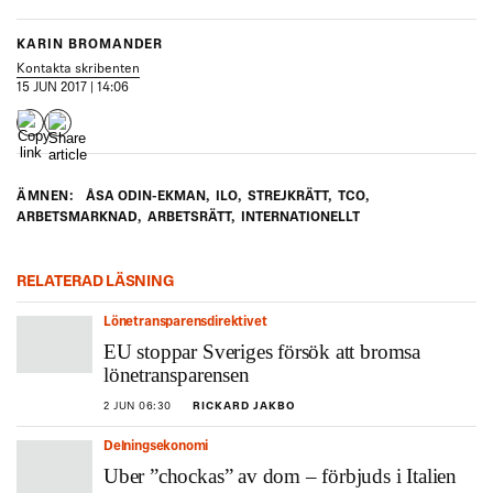
KARIN BROMANDER
Kontakta skribenten
15 JUN 2017 | 14:06
ÄMNEN:
ÅSA ODIN-EKMAN
,
ILO
,
STREJKRÄTT
,
TCO
,
ARBETSMARKNAD
,
ARBETSRÄTT
,
INTERNATIONELLT
RELATERAD LÄSNING
Lönetransparensdirektivet
EU stoppar Sveriges försök att bromsa
lönetransparensen
2 JUN 06:30
RICKARD JAKBO
Delningsekonomi
Uber ”chockas” av dom – förbjuds i Italien