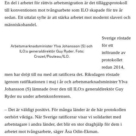
En del i arbetet för rättvis arbetsmigration är det tilläggsprotokoll
till konventionen mot tvångsarbete som ILO skapade för tre år
sedan. Ett uttalat syfte är att stärka arbetet mot modernt slaveri och
människohandel.
Sverige röstade
för ett
Arbetsmarknadsminister Ylva Johansson (S) och
ILO:s generaldirektör Guy Ryder. Foto:
införande av
Crozet/Pouteau/ILO.
protokollet
redan 2014,
men har dröjt till nu med att ratificera det. Riksdagen röstade
igenom ratifikationen i maj i år och arbetsmarknadsminister Ylva
Johansson (S) lämnade över den till ILO:s generaldirektör Guy
Ryder nu under arbetskonferensen.
– Det är väldigt positivt. För många länder är de här protokollen
oerhört viktiga. När Sverige ratificerar visar vi solidaritet med
arbetstagare i andra länder, det blir en stor draghjälp för dem i
arbetet mot tvångsarbete, säger Åsa Odin-Ekman.