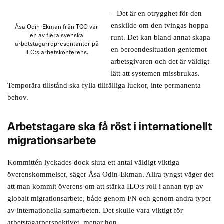
– Det är en otrygghet för den
enskilde om den tvingas hoppa
Åsa Odin-Ekman från TCO var
en av flera svenska
runt. Det kan bland annat skapa
arbetstagarrepresentanter på
en beroendesituation gentemot
ILO:s arbetskonferens.
arbetsgivaren och det är väldigt
lätt att systemen missbrukas.
Temporära tillstånd ska fylla tillfälliga luckor, inte permanenta
behov.
Arbetstagare ska få röst i internationellt
migrationsarbete
Kommittén lyckades dock sluta ett antal väldigt viktiga
överenskommelser, säger Åsa Odin-Ekman. Allra tyngst väger det
att man kommit överens om att stärka ILO:s roll i annan typ av
globalt migrationsarbete, både genom FN och genom andra typer
av internationella samarbeten. Det skulle vara viktigt för
arbetstagarperspektivet, menar hon.