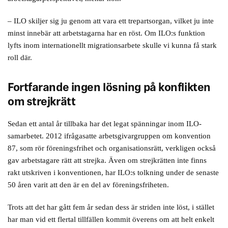
– ILO skiljer sig ju genom att vara ett trepartsorgan, vilket ju inte
minst innebär att arbetstagarna har en röst. Om ILO:s funktion
lyfts inom internationellt migrationsarbete skulle vi kunna få stark
roll där.
Fortfarande ingen lösning på konflikten
om strejkrätt
Sedan ett antal år tillbaka har det legat spänningar inom ILO-
samarbetet. 2012 ifrågasatte arbetsgivargruppen om konvention
87, som rör föreningsfrihet och organisationsrätt, verkligen också
gav arbetstagare rätt att strejka. Även om strejkrätten inte finns
rakt utskriven i konventionen, har ILO:s tolkning under de senaste
50 åren varit att den är en del av föreningsfriheten.
Trots att det har gått fem år sedan dess är striden inte löst, i stället
har man vid ett flertal tillfällen kommit överens om att helt enkelt