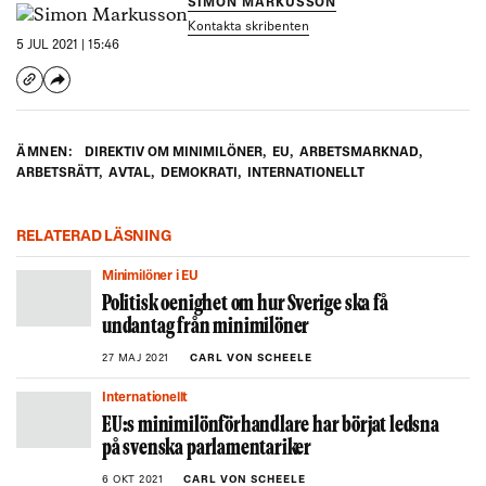
SIMON MARKUSSON
Kontakta skribenten
5 JUL 2021 | 15:46
ÄMNEN:
DIREKTIV OM MINIMILÖNER
,
EU
,
ARBETSMARKNAD
,
ARBETSRÄTT
,
AVTAL
,
DEMOKRATI
,
INTERNATIONELLT
RELATERAD LÄSNING
Minimilöner i EU
Politisk oenighet om hur Sverige ska få
undantag från minimilöner
27 MAJ 2021
CARL VON SCHEELE
Internationellt
EU:s minimilönförhandlare har börjat ledsna
på svenska parlamentariker
6 OKT 2021
CARL VON SCHEELE