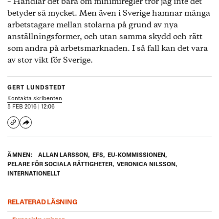
– Handlar det bara om minimiregler tror jag inte det
betyder så mycket. Men även i Sverige hamnar många
arbetstagare mellan stolarna på grund av nya
anställningsformer, och utan samma skydd och rätt
som andra på arbetsmarknaden. I så fall kan det vara
av stor vikt för Sverige.
GERT LUNDSTEDT
Kontakta skribenten
5 FEB 2016 | 12:06
ÄMNEN:
ALLAN LARSSON
,
EFS
,
EU-KOMMISSIONEN
,
PELARE FÖR SOCIALA RÄTTIGHETER
,
VERONICA NILSSON
,
INTERNATIONELLT
RELATERAD LÄSNING