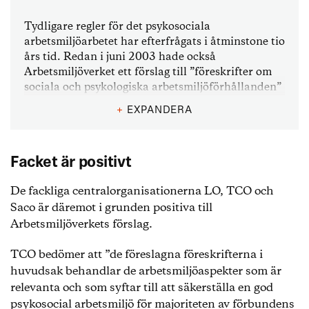
Tydligare regler för det psykosociala
arbetsmiljöarbetet har efterfrågats i åtminstone tio
års tid. Redan i juni 2003 hade också
Arbetsmiljöverket ett förslag till ”föreskrifter om
sociala och psykologiska arbetsmiljöförhållanden”
klart. Förslaget åkte dock i papperskorgen, främst
+
EXPANDERA
på grund av parternas oförenliga krav och
förväntningar.
Nu har alltså Arbetsmiljöverket gjort ett omtag och
Facket är positivt
tagit fram ett förslag till föreskrifter om
De fackliga centralorganisationerna LO, TCO och
organisatorisk och social arbetsmiljö som är tänkt
Saco är däremot i grunden positiva till
att förtydliga kraven i fråga om arbetsbelastning,
konflikter och kränkande behandling (mobbning)
Arbetsmiljöverkets förslag.
och arbetstidens förläggning bland annat.
Förslaget går att hämta på
Arbetsmiljöverkets
TCO bedömer att ”de föreslagna föreskrifterna i
webbplats.
huvudsak behandlar de arbetsmiljöaspekter som är
relevanta och som syftar till att säkerställa en god
psykosocial arbetsmiljö för majoriteten av förbundens