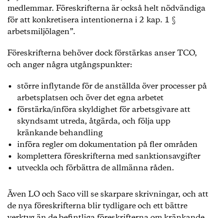
medlemmar. Föreskrifterna är också helt nödvändiga
för att konkretisera intentionerna i 2 kap. 1 §
arbetsmiljölagen”.
Föreskrifterna behöver dock förstärkas anser TCO,
och anger några utgångspunkter:
större inflytande för de anställda över processer på
arbetsplatsen och över det egna arbetet
förstärka/införa skyldighet för arbetsgivare att
skyndsamt utreda, åtgärda, och följa upp
kränkande behandling
införa regler om dokumentation på fler områden
komplettera föreskrifterna med sanktionsavgifter
utveckla och förbättra de allmänna råden.
Även LO och Saco vill se skarpare skrivningar, och att
de nya föreskrifterna blir tydligare och ett bättre
verktyg än de befintliga föreskrifterna om kränkande