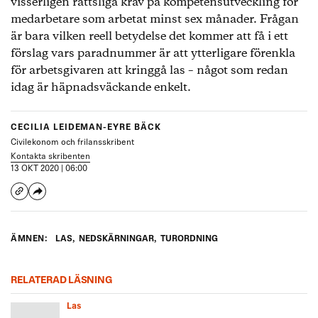
visserligen rättsliga krav på kompetensutveckling för
medarbetare som arbetat minst sex månader. Frågan
är bara vilken reell betydelse det kommer att få i ett
förslag vars paradnummer är att ytterligare förenkla
för arbetsgivaren att kringgå las – något som redan
idag är häpnadsväckande enkelt.
CECILIA LEIDEMAN-EYRE BÄCK
Civilekonom och frilansskribent
Kontakta skribenten
13 OKT 2020 | 06:00
ÄMNEN:
LAS
,
NEDSKÄRNINGAR
,
TURORDNING
RELATERAD LÄSNING
Las