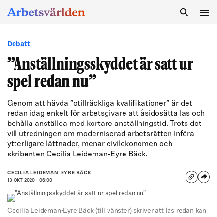
SÖK
Debatt
”Anställningsskyddet är satt ur
spel redan nu”
Genom att hävda ”otillräckliga kvalifikationer” är det
redan idag enkelt för arbetsgivare att åsidosätta las och
behålla anställda med kortare anställningstid. Trots det
vill utredningen om moderniserad arbetsrätten införa
ytterligare lättnader, menar civilekonomen och
skribenten Cecilia Leideman-Eyre Bäck.
CECILIA LEIDEMAN-EYRE BÄCK
13 OKT 2020 | 06:00
Cecilia Leideman-Eyre Bäck (till vänster) skriver att las redan kan