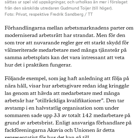
sättas ur spel vid uppsägningar, och urholkas än mer i förslaget
från den särskilda utredaren Gudmund Toijer (till höger).
Foto: Privat, respektive Fredrik Sandberg / TT
Förhandlingarna mellan arbetsmarknadens parter om
moderniserad arbetsrätt har strandat. Men för den
som tror att nuvarande regler ger ett starkt skydd för
välmeriterade medarbetare med många tjänsteår på
samma arbetsplats kan det vara intressant att veta
hur det i praktiken fungerar.
Följande exempel, som jag haft anledning att följa på
nära håll, visar hur arbetsgivare redan idag kringgår
las genom att hävda att medarbetare med många
arbetsår har ”otillräckliga kvalifikationer”. Den tar
avstamp i en halvstatlig organisation som under
sommaren sade upp 33 av totalt 142 medarbetare på
grund av arbetsbrist. Enligt ansvariga förhandlare på
fackföreningarna Akavia och Unionen är detta
representativt för hur det kan gå till.